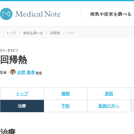
病気や症状を調べる
病気を調べる
トップ
病気を調べる
回帰熱
治療
症状を調べる
かいきねつ
回帰熱
検査を調べる
水野 泰孝
監修：
先生
トップ
種類
原因
治療
予防
医師の方へ
治療