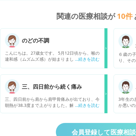
関連の医療相談が
10
件
のどの不調
こんにちは。27歳女です。 5月12日頃から、喉の
６歳の
違和感（ムズムズ感）が始まりました。熱や倦怠
り、その
感はなく、激しい咳で夜眠れないということもあ
と言う音
りません。喉の奥に響くような咳をすると余計に
何度かお
ムズムズが強くなったりもします。呼吸する時に
診療が休
なんとなく喉仏ら辺で痰が動いてるような感じも
いてきた
三、四日前から続く痛み
します。ラーメンなどをすすってもむせないし、
くらいの
冷たい飲み物を飲んでも平気です。飲み物飲んで
していま
三、四日前から肩から肩甲骨痛みが出ており、今
3年生の
る時は気になりません。喉が痒くて咳を出したく
人は元気
朝熱が38.3度まで上がりました。解熱剤を飲んで
か悪いの
なるような感じです。これは咳喘息なのでしょう
るとピュ
一度37.2度まで下がりましたがまた夜になり熱が
昼だけで
か？ 4月下旬から5月中旬ぐらいまで寝不足で、
ると口か
出てきてます。コロナ禍ということもあり検査キ
ます。 
一日5時間睡眠でした。5月18日ぐらいから0時過
月曜日火
ットは買い揃えましたが、病院にいくにしてもど
れた事が
ぎには寝るようにして、7時間睡眠に戻しまし
くしてゆ
うしたら良いか分かりません
って少し
会員登録して医療相
た。 5/26ら辺からムズムズ感、咳が出そうな感
らの音
なってか