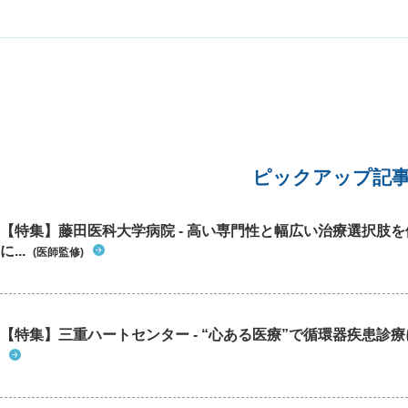
椅子生活で、月に1-２回の歩行訓練を受けている
と聞いています。 お伺いしたいのは、血中アルブ
ミンが4g/dl以上が正常値、3.5g/dl以下は「低栄
養」という基準がありますが、低下傾向にあって
3.４mg/dl という数値は問題なしという判断でよ
ろしいのでしょうか？ 4mg/dl以上にするために
タンパク質などを増やすようにお願いした方が良
いのでしょうか？ また、アルブミン値が低いのは
肝臓や腎臓が悪くなりはじめているということは
考えられないでしょうか？(健康診断ので結果をい
ピックアップ記
ただいていないので他の数値は分かりません) (参
考) 1ヶ月前に、特別養護老人ホームの介護士さ
んから「叔母の足のむくみがひどくて、靴下が履
【特集】藤田医科大学病院 - 高い専門性と幅広い治療選択肢
きにくい(介助の方が履かせにくい)ので緩い靴下
に...
(医師監修)
を持って来てほしいという連絡がありました。今
年の春に履きやすいようにゴムなしの靴下を持っ
て行きました。足が細い叔母が春に持って行った
緩めの靴下が履けないということは相当なむくみ
【特集】三重ハートセンター - “心ある医療”で循環器疾患診
が出ているものと推察します。これに関係してい
るかわかりませんが、「靴下を履く際に足の親指
の爪が剥がれた」という連絡もありました。 何
かの病気を見逃されていないか心配です。