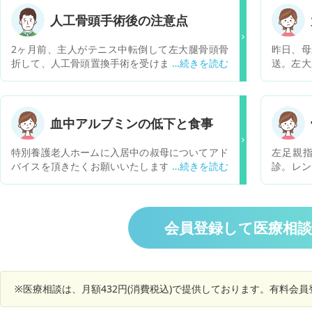
人工骨頭手術後の注意点
2ヶ月前、主人がテニス中転倒して左大腿骨頭骨
昨日、母
折して、人工骨頭置換手術を受けました。その後
送。左大
１ヶ月半かけて日常生活に戻れるようじっくりリ
ので直ぐ
ハビリしました。 10日経過した今ではキズの痛
ので1週
みあるものの、大分日常生活に戻っています。 そ
のか気掛
こで、会社に復職するにあたり、会社側から、出
方が良い
血中アルブミンの低下と食事
来ることと出来ない事を教えてくれと言われまし
た。 退院直後、主治医の診察を受け、言われたこ
特別養護老人ホームに入居中の叔母についてアド
左足親
とは、重いものを持たないこと、足を内側に曲げ
バイスを頂きたくお願いいたします。叔母は９７
診。レン
ない事、の2点くらいです。 主人の仕事は防災関
歳、痩せています。 コロナ禍で面会ができず、叔
行。骨嚢
係ですが、今はデスクワークが中心です。重いも
母の様子がわからないのですが、老人ホームから
方法やそ
のと言っても消化器くらいですが、その点も主治
来た「栄養ケア計画書」に以下のような気になる
す。
医からOKを頂きました。 その他復職するにあた
事が書いてありました。 健康診断の結果、アルブ
会員登録して医療相
り注意点がありましたら教えていただきたいで
ミン値が3.4g/dlと若干低下しているため、低栄
す。よろしくお願いします。
養リスクが「低」から「中」リスクとなりまし
た。食事量、体重ともに安定しているため現在の
で食事提供を継続して経過を見ていきます (3.5m
※医療相談は、月額432円(消費税込)で提供しております。有料会
g/dl以上が低リスクなので問題ありません) 叔母
は3月に施設内で転倒し大腿骨私骨折し、現在車