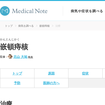
病気や症状を調べる
病気を調べる
トップ
病気を調べる
嵌頓痔核
治療
症状を調べる
かんとんじかく
嵌頓痔核
検査を調べる
北山 大祐
監修：
先生
トップ
原因
症状
予防
医師の方へ
治療