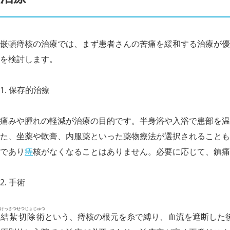
嵌頓痔核の治療では、まず患者さんの苦痛を緩和する治療が優
を検討します。
1. 保存的治療
痛みや腫れの軽減が治療の目的です。半身浴や入浴で患部を温
た、坐薬や軟膏、内服薬といった薬物療法が選択されることも
であり
痔
核がなくなることはありません。必要に応じて、鎮痛
2. 手術
けっさつせつじょじゅつ
結紮切除術
という、痔核の根元を糸で縛り、血流を遮断した