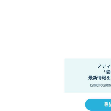
メディ
「嵌
最新情報を
(治療法や治験
最