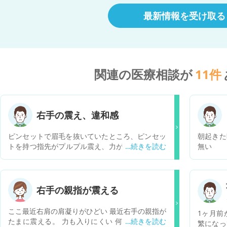
最新情報を受け取る
関連の医療相談が
11
件
右手の震え、違和感
ピンセットで眉毛を抜いていたところ、ピンセッ
朝起きた
トを持つ指先がプルプル震え、力が入らなくなる
無い
症状が発生しました。 そのあとはスマホ操作する
際に、右手親指が震えたり、物を書く際にも右手
に軽い違和感を感じています。 日々の生活でそこ
までストレスも感じている訳でもなく突然の出来
右手の親指が震える
事で不安になりました。 何が原因か、診察を受け
るのであれば何科を受診すれば良いのか教えてい
ここ最近右肩の肩凝りがひどい 最近右手の親指が
1ヶ月前
ただきたいです。
たまに震える。 力も入りにくい 何かの病気です
繁になっ