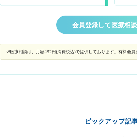
か？ また、震えは治りますか？
っとく
た。どう
会員登録して医療相
※医療相談は、月額432円(消費税込)で提供しております。有料会
ピックアップ記