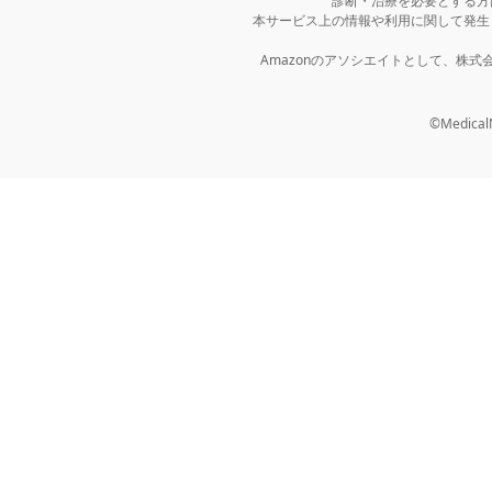
診断・治療を必要とする方
本サービス上の情報や利用に関して発生
Amazonのアソシエイトとして、株
©MedicalNo