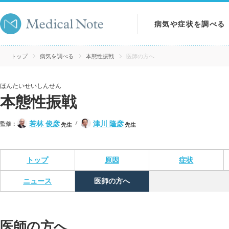
病気や症状を調べる
病気を調べる
トップ
病気を調べる
本態性振戦
医師の方へ
症状を調べる
ほんたいせいしんせん
本態性振戦
検査を調べる
若林 俊彦
津川 隆彦
監修：
先生
先生
トップ
原因
症状
ニュース
医師の方へ
医師の方へ