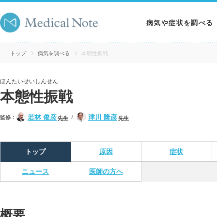
病気や症状を調べる
病気を調べる
トップ
病気を調べる
本態性振戦
症状を調べる
ほんたいせいしんせん
本態性振戦
検査を調べる
若林 俊彦
津川 隆彦
監修：
先生
先生
トップ
原因
症状
ニュース
医師の方へ
概要