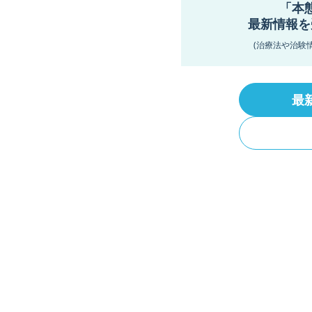
「本
最新情報を
(治療法や治験
最