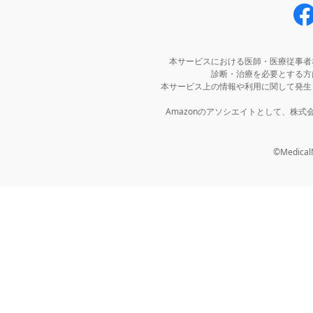
本サービスにおける医師・医療従事者
診断・治療を必要とする方
本サービス上の情報や利用に関して発生
Amazonのアソシエイトとして、株
©MedicalNo