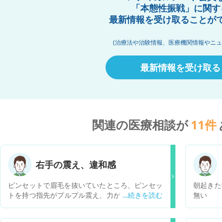
「本態性振戦」に関す
最新情報を受け取ることが
(治療法や治験情報、医療機関情報やニュ
最新情報を受け取る
関連の医療相談が
11
件
右手の震え、違和感
ピンセットで眉毛を抜いていたところ、ピンセッ
朝起きた
トを持つ指先がプルプル震え、力が入らなくなる
無い
症状が発生しました。 そのあとはスマホ操作する
際に、右手親指が震えたり、物を書く際にも右手