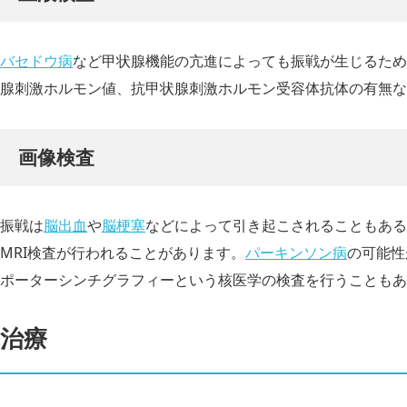
バセドウ病
など甲状腺機能の亢進によっても振戦が生じるため
腺刺激ホルモン値、抗甲状腺刺激ホルモン受容体抗体の有無な
画像検査
振戦は
脳出血
や
脳梗塞
などによって引き起こされることもある
MRI検査が行われることがあります。
パーキンソン病
の可能性
ポーターシンチグラフィーという核医学の検査を行うこともあ
治療