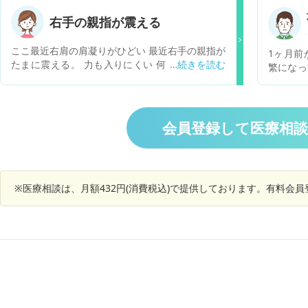
に軽い違和感を感じています。 日々の生活でそこ
までストレスも感じている訳でもなく突然の出来
右手の親指が震える
事で不安になりました。 何が原因か、診察を受け
るのであれば何科を受診すれば良いのか教えてい
ここ最近右肩の肩凝りがひどい 最近右手の親指が
1ヶ月前
ただきたいです。
たまに震える。 力も入りにくい 何かの病気です
繁になっ
か？ また、震えは治りますか？
っとく
た。どう
会員登録して医療相
※医療相談は、月額432円(消費税込)で提供しております。有料会