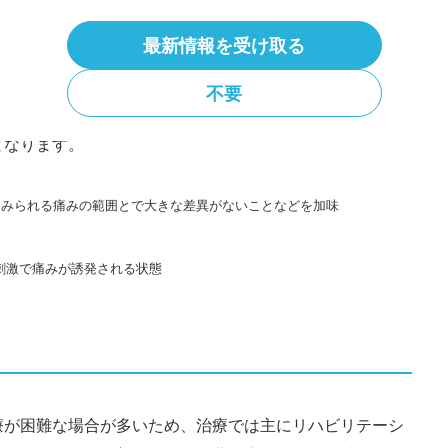
改訂第2版
より引用】
最新情報を受け取る
**
る箇所に感覚障害（感覚低下、感覚過敏、アロディニア
不要
痛の要素を持っていると考えられます。さらに、検査で神
となります。
にみられる痛みの範囲とで大きな差異がないことなどを加味
刺激で痛みが誘発される状態
療が困難な場合が多いため、治療では主にリハビリテーシ