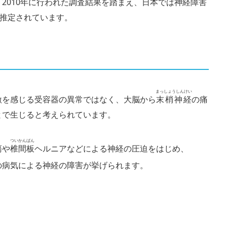
2010年に行われた調査結果を踏まえ、日本では神経障害
と推定されています。
まっしょうしんけい
激を感じる受容器の異常ではなく、大脳から
末梢神経
の痛
とで生じると考えられています。
ついかんばん
瘍や
椎間板
ヘル
ニアなどによる神経の圧迫をはじめ、
の病気による神経の障害が挙げられます。