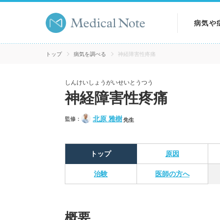
病気や
病気を
トップ
病気を調べる
神経障害性疼痛
症状を
しんけいしょうがいせいとうつう
神経障害性疼痛
検査を
北原 雅樹
監修：
先生
トップ
原因
治験
医師の方へ
概要