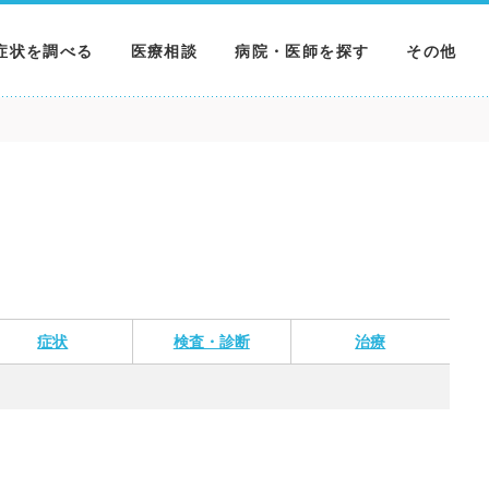
症状を調べる
医療相談
病院・医師を探す
その他
調べる
病院を探す
MNニュー
調べる
医師を探す
NEWS & 
調べる
症状
検査・診断
治療