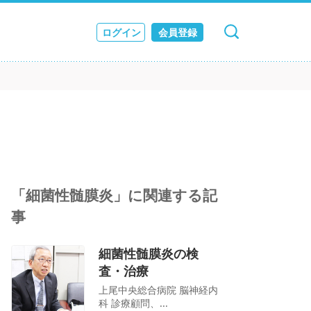
ログイン
会員登録
キャンセル
検索
ス
JOURNAL
「細菌性髄膜炎」に関連する記
事
細菌性髄膜炎の検
査・治療
上尾中央総合病院 脳神経内
科 診療顧問、...