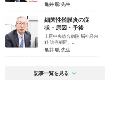
亀井 聡 先生
細菌性髄膜炎の症
状・原因・予後
上尾中央総合病院 脳神経内
科 診療顧問、...
亀井 聡 先生
記事一覧を見る