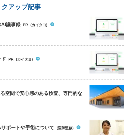
ックアップ記事
AI議事録
PR
(カイタヨ)
ッド
PR
(カイタヨ)
られる空間で安心感のある検査、専門的な
るサポートや手術について
(医師監修)