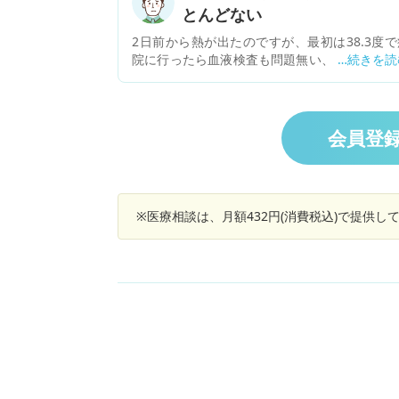
とんどない
中に4箇所も白い陰があり、重症だと医者に言
れました。即日入院をし、点滴による治療を行
2日前から熱が出たのですが、最初は38.3度で
ていましたが､妻は頭痛をずっと訴えており、1
院に行ったら血液検査も問題無い、肺のレント
月2日(月)には2回吐きました。 入院しているか
ンも問題無いで風邪薬を飲んでいますが3日目
病院に任せるしかありませんが、素人なりにグ
すがまだ7度台の熱が続いてしんどいです。今
ってみると、髄膜炎の症状に似ており、不安で
少し運動をするとまたすぐに熱が8度まで上が
方ないです。 もし、細菌性髄膜炎だった場合、
てきます。咳は急性気管支炎で1カ月以上続い
会員登
はどのような治療をしていくものなのでしょ
いますが、熱は今まで出なかったのですがおと
か？
いから熱が出てきました。どの様な原因でしょ
か？
※医療相談は、月額432円(消費税込)で提供