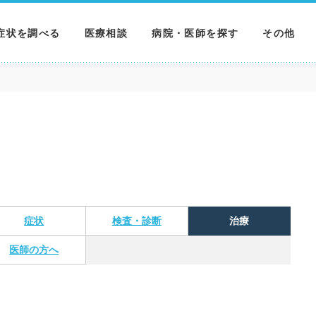
症状を調べる
医療相談
病院・医師を探す
その他
調べる
病院を探す
MNニュー
調べる
医師を探す
NEWS & 
調べる
症状
検査・診断
治療
医師の方へ