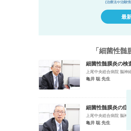
(治療法や治験
最
「細菌性髄
細菌性髄膜炎の検
上尾中央総合病院 脳神経内
亀井 聡 先生
細菌性髄膜炎の症
上尾中央総合病院 脳神経内
亀井 聡 先生