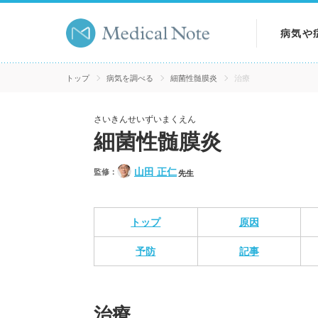
病気や
病気を
トップ
病気を調べる
細菌性髄膜炎
治療
症状を
さいきんせいずいまくえん
細菌性髄膜炎
検査を
山田 正仁
監修：
先生
トップ
原因
予防
記事
治療