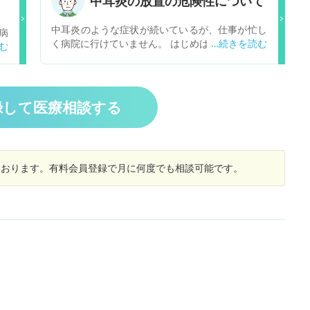
中耳炎の放置の危険性について
わ
ていきますので、気にしないで大丈夫と言われま
っ
したが、そのまま、慢性化することはないのでし
中耳炎のような症状が続いているが、仕事が忙し
病
2
ょうか？ 入院中にリンパ腺の細胞と組織の検査も
く病院に行けていません。 はじめは痛みもあった
ゲ
ら
しましたが、1回目の検査でリンパ腫と良く似た
のですがいまはほぼなく、耳が詰まったような感
で
グ
形をしているとのことで、さらに2次検査をして
じがするだけです。 生活に不便は無いのでこのま
日
仕
大丈夫でした。と言われたこともあり心配です。
までも良いかなと思うのですが、 ・もし中耳炎の
っ
妻
ようなよくある病気の場合、自然治癒するものが
て
録して医療相談する
う
普通だと思っていて良いでしょうか？もしあまり
と
知られてない放置による悪影響があれば教えてく
う
ださい ・もし危ない病気の可能性あれば教えて下
さい(その場合なんらか受診の目安となるサインが
しております。有料会員登録で月に何度でも相談可能です。
あれば知りたいです) よろしくお願い申し上げま
す。