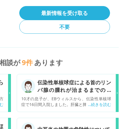
最新情報を受け取る
事一覧を見る
不要
相談が
9
件
あります
ら
伝染性単核球症による首のリン
パ腺の腫れが治まるまでの時
間。
方
10才の息子が、EBウィルスから、伝染性単核球
ら
症で16日間入院しました。肝臓と脾臓も腫れて、
ん
血液検査の数値も高かったのですが、退院後の検
と
査で、肝臓と脾臓については、治ったのですが、
月
首のリンパ腺が今も腫れており、血液検査の数値
ほ
の
も高いです。医師はリンパ腺はゆっくりと治まっ