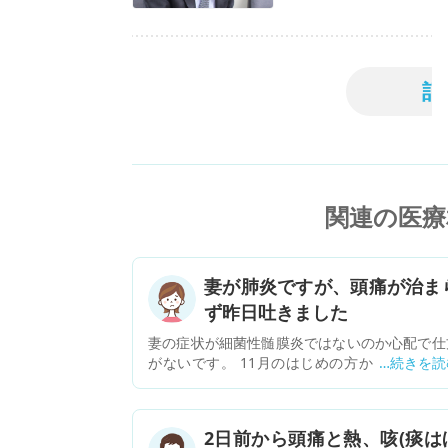
記
関連の医療
妻が肺炎ですが、頭痛が治ま
ず昨日吐きました
妻の症状が細菌性髄膜炎ではないのか心配で仕
がないです。 11月のはじめの方から咳が止ま
ず、一度、気管支炎と言われましたが、薬を飲
でも治らず、何度も医者に行き、レントゲンも
りましたが、肺炎とは言われなかったのに、11
2日前から頭痛と熱、咳(痰は
29日(金)に急性肺炎と診断され、CTをとり、肺