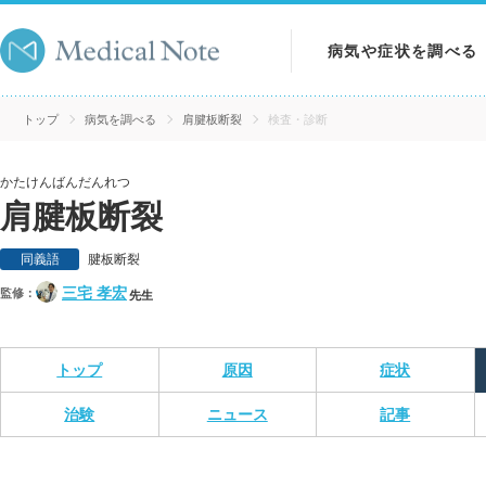
病気や症状を調べる
病気を調べる
トップ
病気を調べる
肩腱板断裂
検査・診断
症状を調べる
かたけんばんだんれつ
肩腱板断裂
検査を調べる
同義語
腱板断裂
三宅 孝宏
監修：
先生
トップ
原因
症状
治験
ニュース
記事