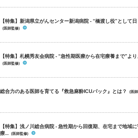
【特集】新潟県立がんセンター新潟病院 - “橋渡し役”として日々
(医師監修)
【特集】札幌秀友会病院 - “急性期医療から在宅療養まで”よりよ
(医師監修)
総合力のある医師を育てる『救急麻酔ICUパック』とは？
(医師
【特集】浅ノ川総合病院 - 急性期から回復期、在宅まで地域
療...
(医師監修)