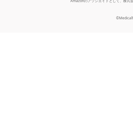
Amazonのアソシエイトとして、株
©MedicalNo