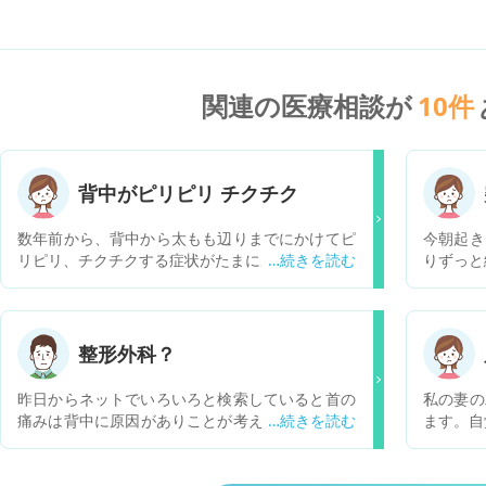
関連の医療相談が
10
件
背中がピリピリ チクチク
数年前から、背中から太もも辺りまでにかけてピ
今朝起き
リピリ、チクチクする症状がたまにあります。 痛
りずっと
みはすぐ収まりますが、たくさんの針で刺されて
なくほん
いるような痛みです。 今回いつもより痛みが強い
りして、
ので気になりました。 これは何科にかかれば良い
真ん中ら
でしょうか？
ただ前か
整形外科？
い。 明
思うので
昨日からネットでいろいろと検索していると首の
私の妻の
痛みは背中に原因がありことが考えられるので整
ます。自
形外科に診察に行った方がいい との記述を発見
想定され
しました。私は背中左の肩甲骨下あたりが痛いの
すか。
ですが、整形外科で相談すべきだと思いますか？