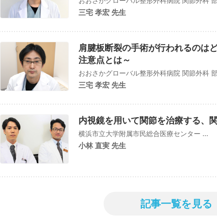
おおさかグローバル整形外科病院 関節外科 
三宅 孝宏 先生
肩腱板断裂の手術が行われるのは
注意点とは～
おおさかグローバル整形外科病院 関節外科 
三宅 孝宏 先生
内視鏡を用いて関節を治療する、
横浜市立大学附属市民総合医療センター ...
小林 直実 先生
記事一覧を見る