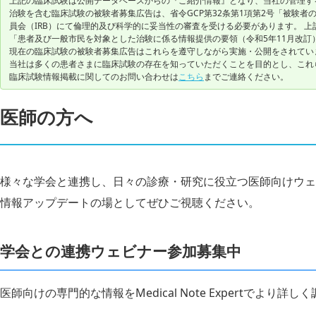
上記の臨床試験は公開データベースからの『ご紹介情報』となり、当社の管理す
治験を含む臨床試験の被験者募集広告は、省令GCP第32条第1項第2号「被験
員会（IRB）にて倫理的及び科学的に妥当性の審査を受ける必要があります。 上
「患者及び一般市民を対象とした治験に係る情報提供の要領（令和5年11月改訂
現在の臨床試験の被験者募集広告はこれらを遵守しながら実施・公開をされてい
当社は多くの患者さまに臨床試験の存在を知っていただくことを目的とし、これ
臨床試験情報掲載に関してのお問い合わせは
こちら
までご連絡ください。
医師の方へ
様々な学会と連携し、日々の診療・研究に役立つ医師向けウェ
情報アップデートの場としてぜひご視聴ください。
学会との連携ウェビナー参加募集中
医師向けの専門的な情報をMedical Note Expertでより