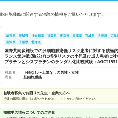
胚細胞腫瘍に関連する治験の情報をご覧いただけます。
埼玉県
茨城県
神奈川県
福岡県
東京都
兵庫県
宮城県
大阪府
広島
新潟県
千葉県
北海道
国際共同多施設での胚細胞腫瘍低リスク患者に対する積極
ランス第3相試験並びに標準リスクの小児及び成人患者に対
プラチンとシスプラチンのランダム化比較試験；AGCT1531
対象者
下限なし〜上限なしの男性・女性
病名
胚細胞腫瘍
被験者募集でお困りの先生・企業の方へ
治験の掲載に関するお問い合わせは、
こちら
からご連絡ください。
掲載中の情報についてのご注意