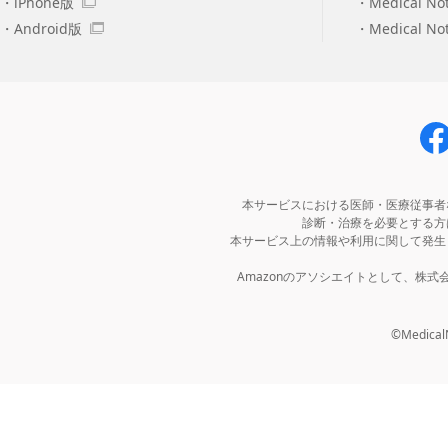
iPhone版
Medical No
Android版
Medical N
本サービスにおける医師・医療従事者
診断・治療を必要とする方
本サービス上の情報や利用に関して発生
Amazonのアソシエイトとして、株
©MedicalNo