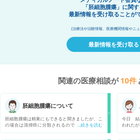
「胚細胞腫瘍」に関す
最新情報を受け取ることが
(治療法や治験情報、医療機関情報やニュ
最新情報を受け取る
関連の医療相談が
10
件
胚細胞腫瘍について
胚細胞腫瘍は精巣にもできると聞きましたが、こ
今日 結
の場合は清掃癌に分類されるのでしょうか？ま
われたが
た、清掃に出来る方は何人くらいいるのでしょう
か？