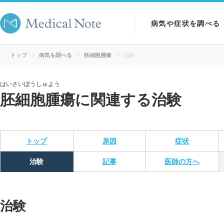
病気や症状を調べる
病気を調べる
トップ
病気を調べる
胚細胞腫瘍
治験
症状を調べる
はいさいぼうしゅよう
胚細胞腫瘍に関連する治験
検査を調べる
トップ
原因
症状
治験
記事
医師の方へ
治験