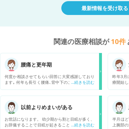
最新情報を受け取る
関連の医療相談が
10
件
腰痛と更年期
何度か相談させてもらい回答に大変感謝しており
昨年3月
ます｡ 何年も長引く腰痛､背中下のこわばり､手の
療開始し
ひらの真ん中の痛み、時々襲ってくる膝の激痛が
が続いて
あります｡ その中でも腰痛はかなり酷くて､骨の痛
固定で、
みというより，血の気が引くような変な痛みで､
取れず、
歩行も10分程度がやっとで､歩行してると血流も
いていま
以前よりめまいがある
滞っている感じがします｡そのせいなのか，左手
オンをす
の静脈怒張も酷くて痛みも出てきます｡ 何か椎間
けますが
お世話になります。 幼少期から割と目眩が多く、
半月ほど
板症やヘルニア以外に考えられる疾患ってありま
ももから
お辞儀することで目眩が起きることが多々ありま
上腕部の
すか？ リリカ，ディロキシチン､タリージェの服