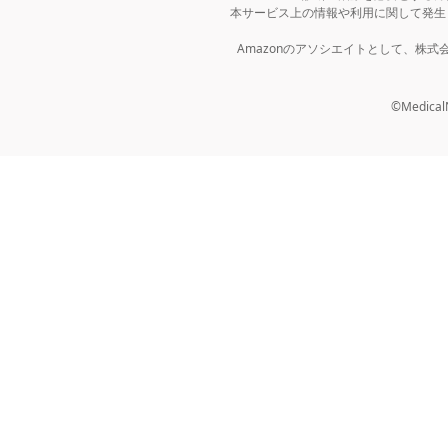
本サービス上の情報や利用に関して発生
Amazonのアソシエイトとして、株
©MedicalNo