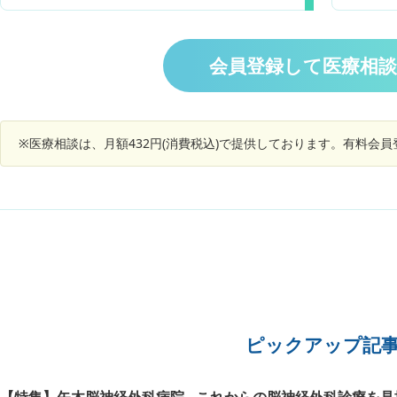
す。 元々低血圧で上が90ないことも関係あるか
してると
用してますが効果が感じられません。 日常生活が
もしれませんが、何かの病気の可能性もあります
難渋してて辛いです。 内科や整形外科以外ならど
でしょうか。
の科を受診したらよいのでしょうか？ また，婦人
会員登録して医療相
科では一年程生理を止めるレルミナ，ジエノゲス
トを処方されて服用中です。逆にエストロゲンテ
ープなど併用は可能ですか？更年期も重なってき
てるようで心配です。
※医療相談は、月額432円(消費税込)で提供しております。有料会
ピックアップ記