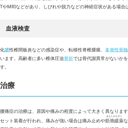
TやMRIなどがあり、しびれや脱力などの神経症状がある場合は
血液検査
化
膿
性椎間板炎などの感染症や、転移性脊椎腫瘍、
多発性骨髄
います。高齢者に多い椎体圧迫
骨折
では骨代謝異常がないかを
す。
治療
腰痛症の治療は、原因や痛みの程度によって大きく異なります
きんしかんやく
セット装着が行われ、痛みが強い場合は痛み止めや
筋弛緩薬
な