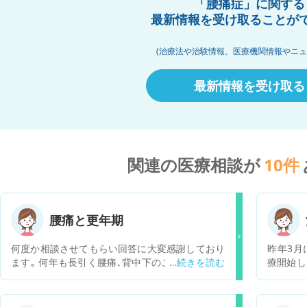
「腰痛症」に関する
最新情報を受け取ることが
(治療法や治験情報、医療機関情報やニュ
最新情報を受け取る
関連の医療相談が
10
件
腰痛と更年期
何度か相談させてもらい回答に大変感謝しており
昨年3月
ます｡ 何年も長引く腰痛､背中下のこわばり､手の
療開始し
ひらの真ん中の痛み、時々襲ってくる膝の激痛が
が続いて
あります｡ その中でも腰痛はかなり酷くて､骨の痛
固定で、
みというより，血の気が引くような変な痛みで､
取れず、