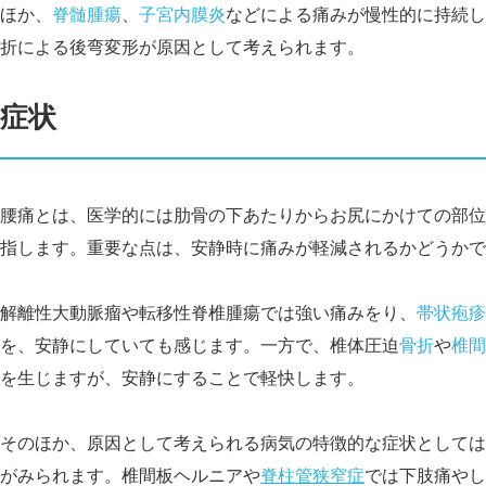
ほか、
脊髄腫瘍
、
子宮内膜炎
などによる痛みが慢性的に持続し
折による後弯変形が原因として考えられます。
症状
腰痛とは、医学的には肋骨の下あたりからお尻にかけての部位
指します。重要な点は、安静時に痛みが軽減されるかどうかで
解離性大動
脈瘤や転移性脊椎腫瘍では強い痛みをり、
帯状疱疹
を、安静にしていても感じます。一方で、椎体圧迫
骨折
や
椎間
を生じますが、安静にすることで軽快します。
そのほか、原因として考えられる病気の特徴的な症状としては
がみられます。椎間板ヘルニアや
脊柱管狭窄症
では下肢痛やし