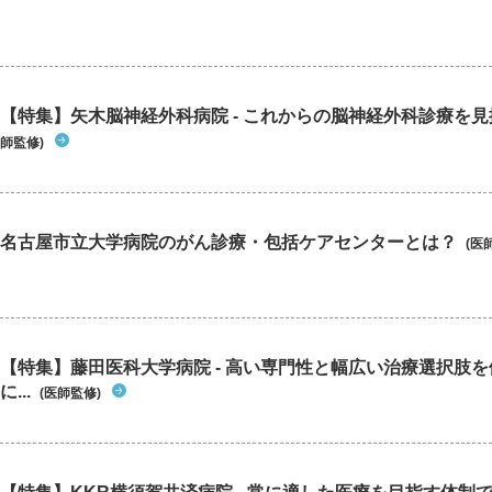
【特集】矢木脳神経外科病院 - これからの脳神経外科診療を
師監修)
名古屋市立大学病院のがん診療・包括ケアセンターとは？
(医
【特集】藤田医科大学病院 - 高い専門性と幅広い治療選択肢
に...
(医師監修)