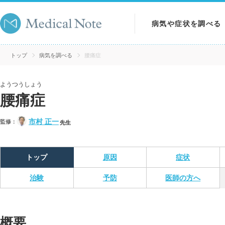
病気や症状を調べる
病気を調べる
トップ
病気を調べる
腰痛症
症状を調べる
ようつうしょう
腰痛症
検査を調べる
市村 正一
監修：
先生
トップ
原因
症状
治験
予防
医師の方へ
概要