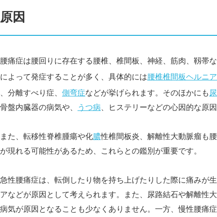
原因
腰痛症は腰回りに存在する腰椎、椎間板、神経、筋肉、靱帯な
によって発症することが多く、具体的には
腰椎椎間板ヘルニア
、分離すべり症、
側弯症
などが挙げられます。そのほかにも
尿
骨盤内臓器の病気や、
うつ病
、ヒステリーなどの心因的な原因
また、転移性脊椎腫瘍や化
膿
性椎間板炎、解離性大動
脈瘤も腰
が現れる可能性があるため、これらとの鑑別が重要です。
急性腰痛症は、転倒したり物を持ち上げたりした際に痛みが生
アなどが原因として考えられます。また、尿路結石や解離性大
病気が原因となることも少なくありません。一方、慢性腰痛症