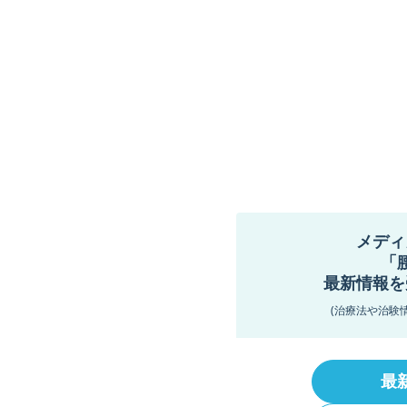
メディ
「
最新情報を
(治療法や治験
最