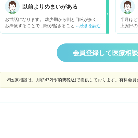
歩行も10分程度がやっとで､歩行してると血流も
いていま
以前よりめまいがある
滞っている感じがします｡そのせいなのか，左手
オンをす
の静脈怒張も酷くて痛みも出てきます｡ 何か椎間
けますが
お世話になります。 幼少期から割と目眩が多く、
半月ほど
板症やヘルニア以外に考えられる疾患ってありま
ももから
お辞儀することで目眩が起きることが多々ありま
上腕部の
すか？ リリカ，ディロキシチン､タリージェの服
す。 元々低血圧で上が90ないことも関係あるか
勢してる
用してますが効果が感じられません。 日常生活が
もしれませんが、何かの病気の可能性もあります
る。
難渋してて辛いです。 内科や整形外科以外ならど
でしょうか。
の科を受診したらよいのでしょうか？ また，婦人
会員登録して医療相
科では一年程生理を止めるレルミナ，ジエノゲス
トを処方されて服用中です。逆にエストロゲンテ
ープなど併用は可能ですか？更年期も重なってき
てるようで心配です。
※医療相談は、月額432円(消費税込)で提供しております。有料会