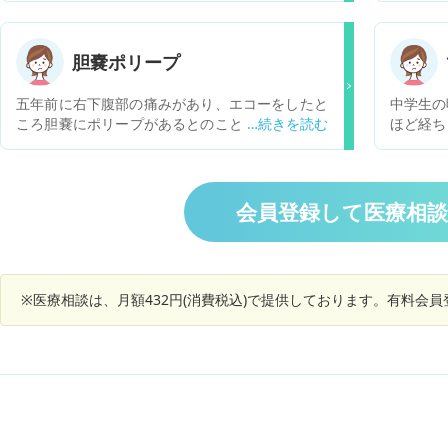
リープを取る前も便秘で右下腹部が痛くなること
外科へ回
はあっても、痛くなったことがない場所でした。
あるなら
この症状は手術のせいでしょうか？ 病院受診した
できない
胆嚢ポリープ
方が良いですか？
題はあり
力が落ち
五年前に右下腹部の痛みがあり、エコーをしたと
中学生の
注意事項
ころ胆嚢にポリープがあるとのことでした。コレ
ほど経ち
その際の
ステロールポリープ(一個しかありません)だか
直&痙攣
でのよ
ら、陽性のため経過観察と言われました。一年後
発作があ
動、旅行
とにエコーをやってますが、昨年10㎜になってお
仕事はと
お教えく
りました。コレステロールポリープだから取らな
しかし、
会員登録して医療相
くってもいいと言われました。最近右下腹部痛が
も働き続
ひどくなるばかりです。ポリープとは関係ないと
ひとりに
思いますが、このまま取らなくても大丈夫なんで
の仕事に
しょうか。
ついに先
※医療相談は、月額432円(消費税込)で提供しております。有料会
ぶりの大
やスト
す。そし
気がかり
は伝えて
すが、や
の理解を
作から、