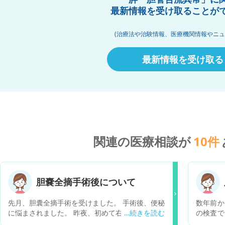
最新情報を受け取ることが
(治療法や治験情報、医療機関情報やニュ
最新情報を受け取る
関連の医療相談が
10
件
胆嚢全摘手術後について
先月、胆囊全摘手術を受けました。 手術後、便秘
数年前か
に悩まされました。 昨夜、初めて右側腹部が痛く
の検査で
なり、下痢をしました。 今も続いています。 ポ
すめられ