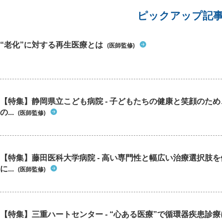
をどうす
ピックアップ記
やはり、
おすすめ
“老化”に対する再生医療とは
(医師監修)
【特集】静岡県立こども病院 - 子どもたちの健康と笑顔のた
の...
(医師監修)
【特集】藤田医科大学病院 - 高い専門性と幅広い治療選択肢
に...
(医師監修)
【特集】三重ハートセンター - “心ある医療”で循環器疾患診