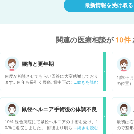
最新情報を受け取る
関連の医療相談が
10
件
腰痛と更年期
何度か相談させてもらい回答に大変感謝しており
1歳0ヶ
ます｡ 何年も長引く腰痛､背中下のこわばり､手の
の位置）
ひらの真ん中の痛み、時々襲ってくる膝の激痛が
があり、
あります｡ その中でも腰痛はかなり酷くて､骨の痛
エコーも
みというより，血の気が引くような変な痛みで､
ので異常
歩行も10分程度がやっとで､歩行してると血流も
で米粒か
鼠径ヘルニア手術後の体調不良
滞っている感じがします｡そのせいなのか，左手
す。 悪
の静脈怒張も酷くて痛みも出てきます｡ 何か椎間
なみに発
10/4 総合病院にて鼠径ヘルニアの手術を受け、1
最初は右
板症やヘルニア以外に考えられる疾患ってありま
増えは良
0/6に退院しました。 術後より明らかな発熱は無
ので整形
すか？ リリカ，ディロキシチン､タリージェの服
g）
いものの、頭が暑く感じる・頭痛・だるさ・食欲
トゲン撮