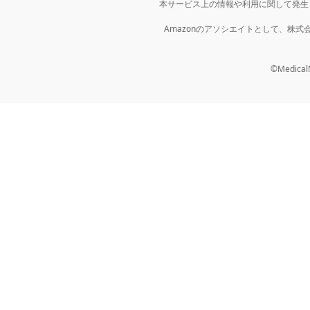
本サービス上の情報や利用に関して発生
Amazonのアソシエイトとして、株
©MedicalNo