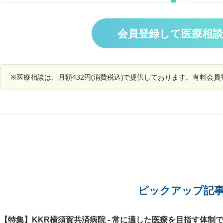
用してますが効果が感じられません。 日常生活が
不振が続いております。 入院中、担当医へも上記
見受けら
難渋してて辛いです。 内科や整形外科以外ならど
症状を訴えたものの「原因不明」と言われ対処療
いかと診
の科を受診したらよいのでしょうか？ また，婦人
法も無くただ安静に過ごすのみです。 ①これら
週間後に
会員登録して医療相
科では一年程生理を止めるレルミナ，ジエノゲス
の症状は全身麻酔の一般的な後遺症でしょうか？
けたが、
トを処方されて服用中です。逆にエストロゲンテ
②後遺症であった場合、いつ頃まで続くもので
痛みは
ープなど併用は可能ですか？更年期も重なってき
しょうか？ ③症状が続く場合、何科を受診すれ
が、今で
てるようで心配です。
ばよろしいでしょうか？（本来ならば手術を受け
な対応取
※医療相談は、月額432円(消費税込)で提供しております。有料会
た病院にかかるべきでしょうが、原因不明のみし
か言われないので不信感があります、、、） ④
症状がどれくらい続いた場合、どのタイミングで
受診すればよろしいでしょうか？（緊急性がある
のか？） ご確認の程よろしくお願いいたします
ピックアップ記
【特集】KKR横須賀共済病院 - 常に適した医療を目指す体制