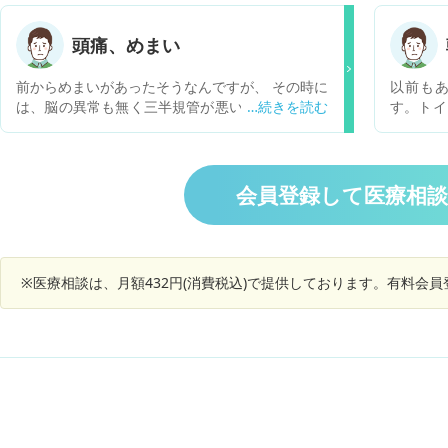
ルに戻る
状が出てきました。 特に朝起き上がるときにグル
ラグラし
グルするような目眩と、それによる吐き気があり
頭痛、めまい
悪くな
ます。常時、ひどい肩凝りと首の凝りがあり、そ
ず、病院
れのために目眩が起こる場合もあるのでしょう
前からめまいがあったそうなんですが、 その時に
以前も
と言われ
か？ インターネットで整骨院でも目眩の症状を診
は、脳の異常も無く三半規管が悪いと分かりまし
す。トイ
れ紹介
られるとの内容が出てくるのですが、セカンドオ
たが、 不整脈もあり、高血圧でもあるので、 こ
安なので
に、めま
ピニオンとして、病院ではなく、整骨院に伺うの
こ最近そのめまいが頻繁になるようになったそう
なります
必要ない
は大丈夫なのでしょうか？ よろしくお願い致しま
で、座ったときや立ったときや頭を下に向けた時
すが、め
30度超
す。
から上に上げたときなどに、めまいがおこるそう
会員登録して医療相
べてまし
です。 どんな症状が見られますでしょうか？ ど
エレベー
この受診を受ければいいですか？
んでした
りますが
と体調は
※医療相談は、月額432円(消費税込)で提供しております。有料会
で違和感
がします
1月ころ
り、良く
味しく食
kgと痩
因かもし
ましたが