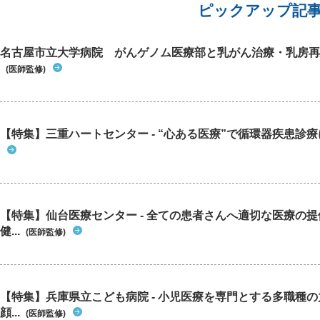
紹介状が
ピックアップ記
科受診で
ょうか。
先生に伝
名古屋市立大学病院 がんゲノム医療部と乳がん治療・乳房再
て貰いた
(医師監修)
【特集】三重ハートセンター - “心ある医療”で循環器疾患診
【特集】仙台医療センター - 全ての患者さんへ適切な医療の提
健...
(医師監修)
【特集】兵庫県立こども病院 - 小児医療を専門とする多職種
顔...
(医師監修)