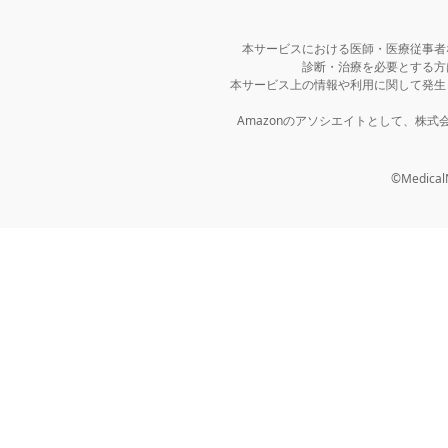
本サービスにおける医師・医療従事者
診断・治療を必要とする方
本サービス上の情報や利用に関して発生
Amazonのアソシエイトとして、株
©MedicalNo