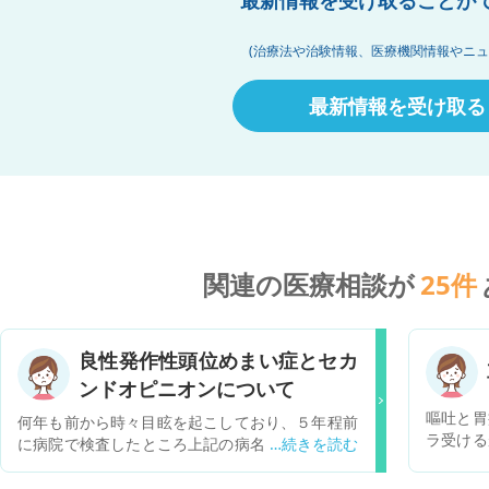
最新情報を受け取ることが
(治療法や治験情報、医療機関情報やニュ
最新情報を受け取る
関連の医療相談が
25
件
良性発作性頭位めまい症とセカ
ンドオピニオンについて
嘔吐と胃
何年も前から時々目眩を起こしており、５年程前
ラ受ける
に病院で検査したところ上記の病名と診断されま
逆流性食
した。今月上旬にも目眩を起こし、病院にかかり
貰ってか
３日程で症状が治まりましたが、昨日からまた症