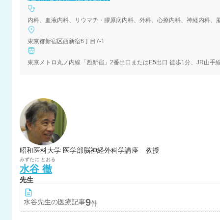
東京都新宿区西新宿6丁目7-1
昭和医科大学 医学部脳神経外科学講座 教授
みずたに
とおる
水谷
徹
先生
9
水谷
先生の医療記事
件