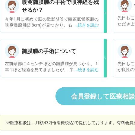
嗅窩髄膜腫の手術で嗅神経を残
せるか？
先日もこ
今年1月に初めて脳の造影MRIで頭蓋底髄膜腫の
ただきま
嗅窩髄膜腫(3.8cm)が見つかり、右嗅覚は脱失し
あるの
ているものの、左嗅覚は残存しており、他に特に
た。初め
症状もなく日常生活には全く支障が無い為現在は
ところ造
3ヶ月間の経過観察中。 ただ、腫瘍が脳を圧迫し
にもある
始めている点、左嗅覚が残ってはいるものの腫瘍
髄膜腫の手術について
われ残す
が左嗅神経を巻き込んでいる点からタイミングを
を使って
見て開頭手術が必要とのこと。 その際、再発リス
左前頭部に４センチほどの髄膜腫が見つかり、１
先日もこ
ないんで
クを避けるために残っている左嗅神経も全部取ら
年半ほど経過を見てきましたが、 半年ほど前の検
が良性の
いです…
なければいけないと言われたが、そうすると完璧
査の結果、少しだけ大きくなっているとの診断を
し、やっ
時も出て
に嗅覚脱失になってしまうので、今せっかく生き
受け、開頭手術をすすめられました。年齢的なこ
しい先生
自分の現
ている左神経を一部でも残したまま剥ぐように腫
とや他持病もあることから、手術は早い時期に受
になりま
す。先生
瘍を取ることはできないのでしょうか。 これが一
けた方がいいとの説明を受け、自分でも理解はし
がありま
会員登録して医療相
が怖いで
番知りたいです。
ているのですが、リスクを考えるとなかなか決断
てんかん
した事例
できません。現在、非正規雇用で働いています
という飲
改めて相
が、手術となると長期間の休暇をとらなければな
ました。
っても大
らないし、復帰が確実にできる保証もありませ
説明され
※医療相談は、月額432円(消費税込)で提供しております。有料会
ん。現時点では、目立った症状もなく、休むこと
で調べ
なく仕事もしております。腫瘍が大きくなる可能
る。自殺