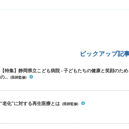
性があることは間違いないのだと思いますが、本
り 心配
当に今、手術をすべきなのか迷っております。
ので特別
り強いみ
間はずっ
でるうち
症状が出
談させて
ピックアップ記
【特集】静岡県立こども病院 - 子どもたちの健康と笑顔のた
の...
(医師監修)
“老化”に対する再生医療とは
(医師監修)