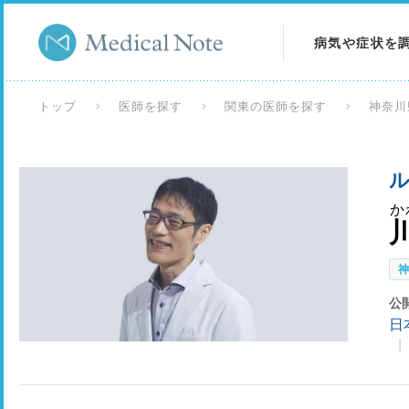
病気や症状を
病気を調べる
トップ
医師を探す
関東の医師を探す
神奈川
症状を調べる
ル
検査を調べる
か
公
日