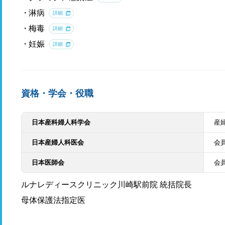
淋病
詳細
梅毒
詳細
妊娠
詳細
資格・学会・役職
日本産科婦人科学会
産
日本産婦人科医会
会
日本医師会
会
ルナレディースクリニック川崎駅前院 統括院長
母体保護法指定医