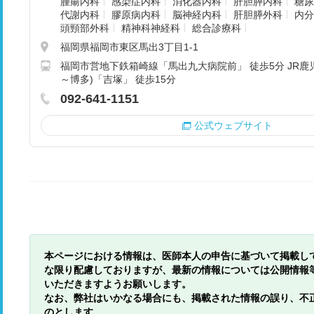
腫瘍内科
感染症内科
消化器内科
肝胆膵内科
糖尿
代謝内科
膠原病内科
脳神経内科
肝胆膵外科
内分
頭頸部外科
精神科神経科
総合診療科
福岡県福岡市東区馬出3丁目1-1
福岡市営地下鉄箱崎線「馬出九大病院前」 徒歩5分 JR鹿
～博多)「吉塚」 徒歩15分
092-641-1151
公式ウェブサイト
本ページにおける情報は、医師本人の申告に基づいて掲載し
な限り配慮しておりますが、最新の情報については公開情報
いただきますようお願いします。
なお、弊社はいかなる場合にも、掲載された情報の誤り、不
のとします。