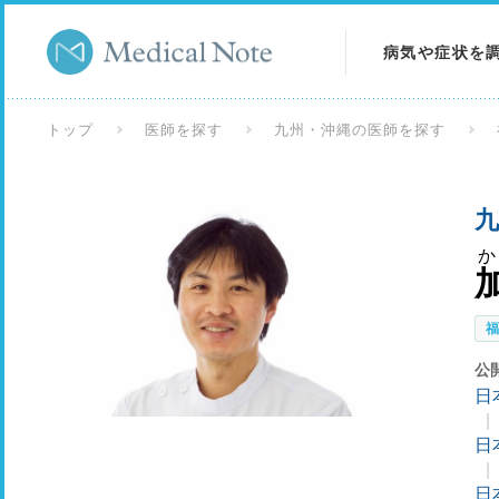
病気や症状を
病気を調べる
トップ
医師を探す
九州・沖縄の医師を探す
症状を調べる
九
検査を調べる
公
日
日
日