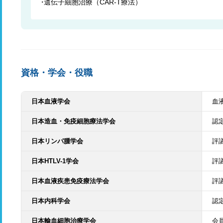
遺伝子細胞治療（CAR-T療法）
資格・学会・役職
日本血液学会
血
日本造血・免疫細胞療法学会
認
日本リンパ腫学会
評
日本HTLV-1学会
評
日本血液疾患免疫療法学会
評
日本内科学会
認
日本輸血細胞治療学会
会