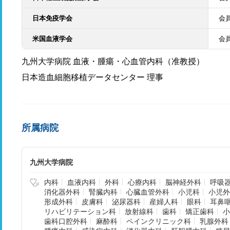
日本免疫学会
会
米国血液学会
会
九州大学病院 血液・腫瘍・心血管内科（准教授）
日本造血細胞移植データセンター 理事
所属病院
九州大学病院
内科
血液内科
外科
心療内科
脳神経外科
呼吸
消化器外科
腎臓内科
心臓血管外科
小児科
小児外
形成外科
皮膚科
泌尿器科
産婦人科
眼科
耳鼻
リハビリテーション科
放射線科
歯科
矯正歯科
小
歯科口腔外科
麻酔科
ペインクリニック科
乳腺外科