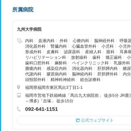
所属病院
九州大学病院
内科
血液内科
外科
心療内科
脳神経外科
呼吸
消化器外科
腎臓内科
心臓血管外科
小児科
小児外
形成外科
皮膚科
泌尿器科
産婦人科
眼科
耳鼻
リハビリテーション科
放射線科
歯科
矯正歯科
小
歯科口腔外科
麻酔科
ペインクリニック科
乳腺外科
腫瘍内科
感染症内科
消化器内科
肝胆膵内科
糖尿
代謝内科
膠原病内科
脳神経内科
肝胆膵外科
内分
頭頸部外科
精神科神経科
総合診療科
福岡県福岡市東区馬出3丁目1-1
福岡市営地下鉄箱崎線「馬出九大病院前」 徒歩5分 JR鹿
～博多)「吉塚」 徒歩15分
092-641-1151
公式ウェブサイト