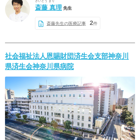
さいとう まり
斎藤 真理
先生
2
斎藤先生の医療記事
件
社会福祉法人恩賜財団済生会支部神奈川
県済生会神奈川県病院