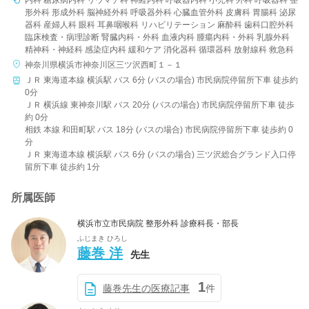
内科 糖尿病内科 リウマチ科 神経内科 呼吸器内科 小児科 外科 呼吸器科 整
形外科 形成外科 脳神経外科 呼吸器外科 心臓血管外科 皮膚科 胃腸科 泌尿
器科 産婦人科 眼科 耳鼻咽喉科 リハビリテーション 麻酔科 歯科口腔外科
臨床検査・病理診断 腎臓内科・外科 血液内科 腫瘍内科・外科 乳腺外科
精神科・神経科 感染症内科 緩和ケア 消化器科 循環器科 放射線科 救急科
病院名
神奈川県横浜市神奈川区三ツ沢西町１－１
ＪＲ 東海道本線 横浜駅 バス 6分 (バスの場合) 市民病院停留所下車 徒歩約
0分
ＪＲ 横浜線 東神奈川駅 バス 20分 (バスの場合) 市民病院停留所下車 徒歩
約 0分
条件を変更する
相鉄 本線 和田町駅 バス 18分 (バスの場合) 市民病院停留所下車 徒歩約 0
分
ＪＲ 東海道本線 横浜駅 バス 6分 (バスの場合) 三ツ沢総合グランド入口停
留所下車 徒歩約 1分
所属医師
横浜市立市民病院 整形外科 診療科長・部長
ふじまき ひろし
藤巻 洋
先生
1
藤巻先生の医療記事
件