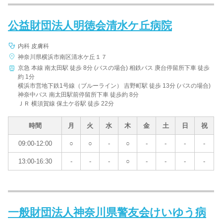
公益財団法人明徳会清水ケ丘病院
内科 皮膚科
神奈川県横浜市南区清水ケ丘１７
京急 本線 南太田駅 徒歩 8分 (バスの場合) 相鉄バス 庚台停留所下車 徒歩
約 1分
横浜市営地下鉄1号線（ブルーライン） 吉野町駅 徒歩 13分 (バスの場合)
神奈中バス 南太田駅前停留所下車 徒歩約 8分
ＪＲ 横須賀線 保土ケ谷駅 徒歩 22分
時間
月
火
水
木
金
土
日
祝
09:00-12:00
○
○
-
○
-
-
-
-
13:00-16:30
-
-
-
○
-
-
-
-
一般財団法人神奈川県警友会けいゆう病