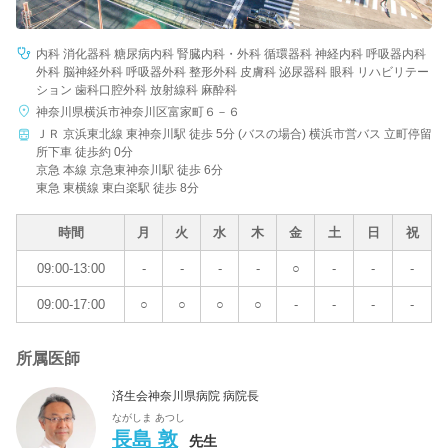
内科 消化器科 糖尿病内科 腎臓内科・外科 循環器科 神経内科 呼吸器内科
外科 脳神経外科 呼吸器外科 整形外科 皮膚科 泌尿器科 眼科 リハビリテー
ション 歯科口腔外科 放射線科 麻酔科
神奈川県横浜市神奈川区富家町６－６
ＪＲ 京浜東北線 東神奈川駅 徒歩 5分 (バスの場合) 横浜市営バス 立町停留
所下車 徒歩約 0分
京急 本線 京急東神奈川駅 徒歩 6分
東急 東横線 東白楽駅 徒歩 8分
時間
月
火
水
木
金
土
日
祝
09:00-13:00
-
-
-
-
○
-
-
-
09:00-17:00
○
○
○
○
-
-
-
-
所属医師
済生会神奈川県病院 病院長
ながしま あつし
長島 敦
先生