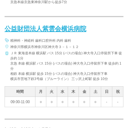
京急本線京急東神奈川駅から徒歩7分
公益財団法人紫雲会横浜病院
精神科・神経科 歯科口腔外科 内科 歯科
神奈川県横浜市神奈川区神大寺３－１－１２
ＪＲ 東海道本線 横浜駅 バス 15分 (バスの場合) 神大寺入口停留所下車 徒
歩約 1分
京急 本線 横浜駅 バス 15分 (バスの場合) 神大寺入口停留所下車 徒歩約 1
分
相鉄 本線 横浜駅 徒歩 15分 (バスの場合) 神大寺入口停留所下車
横浜市営地下鉄3号線（ブルーライン） 三ッ沢上町駅 徒歩 10分
時間
月
火
水
木
金
土
日
祝
09:00-11:00
○
○
○
○
○
○
-
-