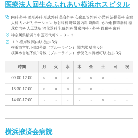
医療法人回生会ふれあい横浜ホスピタル
内科 外科 整形外科 形成外科 美容外科 心臓血管外科 小児科 泌尿器科 産婦
人科 リハビリテーション 放射線科 呼吸器内科 麻酔科 その他 循環器科 糖
尿病内科 人工透析 消化器科 乳腺外科 腎臓内科・外科 胃腸科 歯科
神奈川県横浜市中区万代町２－３－３
ＪＲ 根岸線 関内駅 徒歩 3分
横浜市営地下鉄3号線（ブルーライン） 関内駅 徒歩 6分
横浜市営地下鉄1号線（ブルーライン） 伊勢佐木長者町駅 徒歩 3分
時間
月
火
水
木
金
土
日
祝
09:00-12:00
○
○
○
○
○
○
-
-
13:30-17:00
○
○
○
○
○
-
-
-
14:00-17:00
-
-
-
-
-
○
-
-
横浜掖済会病院