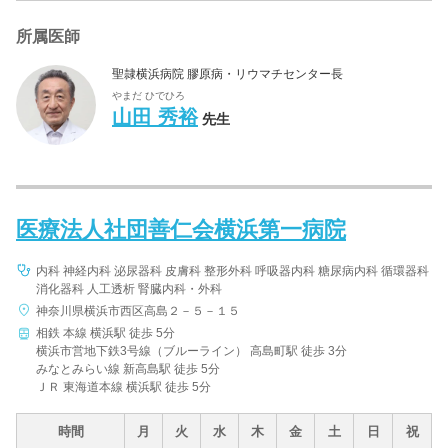
所属医師
聖隷横浜病院 膠原病・リウマチセンター長
やまだ ひでひろ
山田 秀裕
先生
医療法人社団善仁会横浜第一病院
内科 神経内科 泌尿器科 皮膚科 整形外科 呼吸器内科 糖尿病内科 循環器科
消化器科 人工透析 腎臓内科・外科
神奈川県横浜市西区高島２－５－１５
相鉄 本線 横浜駅 徒歩 5分
横浜市営地下鉄3号線（ブルーライン） 高島町駅 徒歩 3分
みなとみらい線 新高島駅 徒歩 5分
ＪＲ 東海道本線 横浜駅 徒歩 5分
時間
月
火
水
木
金
土
日
祝