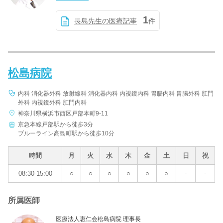
1
長島先生の医療記事
件
松島病院
内科 消化器外科 放射線科 消化器内科 内視鏡内科 胃腸内科 胃腸外科 肛門
外科 内視鏡外科 肛門内科
神奈川県横浜市西区戸部本町9-11
京急本線戸部駅から徒歩3分
ブルーライン高島町駅から徒歩10分
時間
月
火
水
木
金
土
日
祝
08:30-15:00
○
○
○
○
○
○
-
-
所属医師
医療法人恵仁会松島病院 理事長