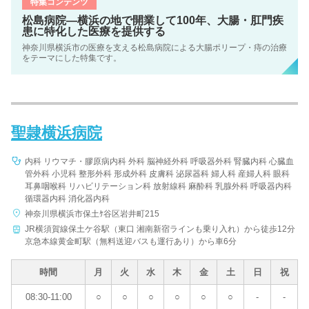
特集コンテンツ
松島病院―横浜の地で開業して100年、大腸・肛門疾
患に特化した医療を提供する
神奈川県横浜市の医療を支える松島病院による大腸ポリープ・痔の治療
をテーマにした特集です。
聖隷横浜病院
内科 リウマチ・膠原病内科 外科 脳神経外科 呼吸器外科 腎臓内科 心臓血
管外科 小児科 整形外科 形成外科 皮膚科 泌尿器科 婦人科 産婦人科 眼科
耳鼻咽喉科 リハビリテーション科 放射線科 麻酔科 乳腺外科 呼吸器内科
循環器内科 消化器内科
神奈川県横浜市保土ｹ谷区岩井町215
JR横須賀線保土ケ谷駅（東口 湘南新宿ラインも乗り入れ）から徒歩12分
京急本線黄金町駅（無料送迎バスも運行あり）から車6分
時間
月
火
水
木
金
土
日
祝
08:30-11:00
○
○
○
○
○
○
-
-