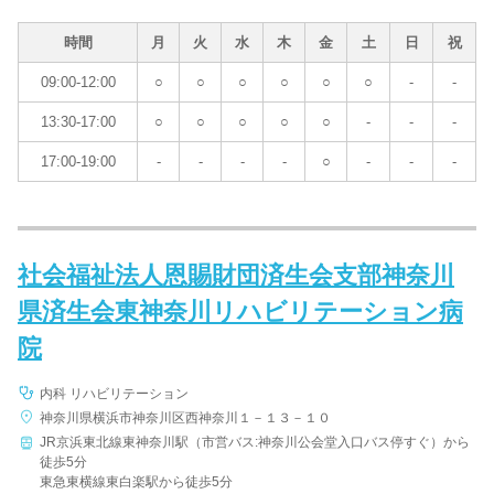
時間
月
火
水
木
金
土
日
祝
09:00-12:00
○
○
○
○
○
○
-
-
13:30-17:00
○
○
○
○
○
-
-
-
17:00-19:00
-
-
-
-
○
-
-
-
社会福祉法人恩賜財団済生会支部神奈川
県済生会東神奈川リハビリテーション病
院
内科 リハビリテーション
神奈川県横浜市神奈川区西神奈川１－１３－１０
JR京浜東北線東神奈川駅（市営バス:神奈川公会堂入口バス停すぐ）から
徒歩5分
東急東横線東白楽駅から徒歩5分