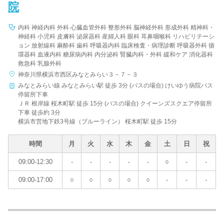
院
内科 神経内科 外科 心臓血管外科 整形外科 脳神経外科 形成外科 精神科・
神経科 小児科 皮膚科 泌尿器科 産婦人科 眼科 耳鼻咽喉科 リハビリテーシ
ョン 放射線科 麻酔科 歯科 呼吸器内科 臨床検査・病理診断 呼吸器外科 循
環器科 血液内科 糖尿病内科 内分泌科 腎臓内科・外科 緩和ケア 消化器科
救急科 乳腺外科
神奈川県横浜市西区みなとみらい３－７－３
みなとみらい線 みなとみらい駅 徒歩 3分 (バスの場合) けいゆう病院バス
停留所下車
ＪＲ 根岸線 桜木町駅 徒歩 15分 (バスの場合) クイーンズスクエア停留所
下車 徒歩約 3分
横浜市営地下鉄3号線（ブルーライン） 桜木町駅 徒歩 15分
時間
月
火
水
木
金
土
日
祝
09:00-12:30
-
-
-
-
-
○
-
-
09:00-17:00
○
○
○
○
○
-
-
-