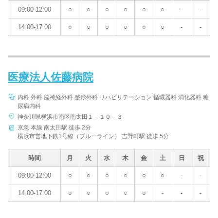
09:00-12:00
○
○
○
○
○
○
-
-
14:00-17:00
○
○
○
○
○
○
-
-
医療法人佐藤病院
内科 外科 脳神経外科 整形外科 リハビリテーション 循環器科 消化器科 糖
尿病内科
神奈川県横浜市南区南太田１－１０－３
京急 本線 南太田駅 徒歩 2分
横浜市営地下鉄1号線（ブルーライン） 吉野町駅 徒歩 5分
時間
月
火
水
木
金
土
日
祝
09:00-12:00
○
○
○
○
○
○
-
-
14:00-17:00
○
○
○
○
○
-
-
-