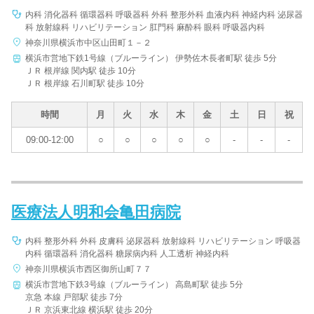
内科 消化器科 循環器科 呼吸器科 外科 整形外科 血液内科 神経内科 泌尿器
科 放射線科 リハビリテーション 肛門科 麻酔科 眼科 呼吸器内科
神奈川県横浜市中区山田町１－２
横浜市営地下鉄1号線（ブルーライン） 伊勢佐木長者町駅 徒歩 5分
ＪＲ 根岸線 関内駅 徒歩 10分
ＪＲ 根岸線 石川町駅 徒歩 10分
時間
月
火
水
木
金
土
日
祝
09:00-12:00
○
○
○
○
○
-
-
-
医療法人明和会亀田病院
内科 整形外科 外科 皮膚科 泌尿器科 放射線科 リハビリテーション 呼吸器
内科 循環器科 消化器科 糖尿病内科 人工透析 神経内科
神奈川県横浜市西区御所山町７７
横浜市営地下鉄3号線（ブルーライン） 高島町駅 徒歩 5分
京急 本線 戸部駅 徒歩 7分
ＪＲ 京浜東北線 横浜駅 徒歩 20分