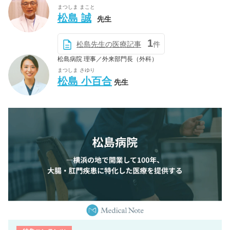
まつしま まこと
松島 誠
先生
1
松島先生の医療記事
件
松島病院 理事／外来部門長（外科）
まつしま さゆり
松島 小百合
先生