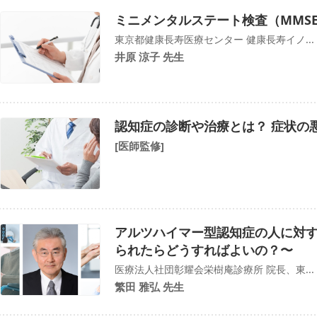
ミニメンタルステート検査（MMS
東京都健康長寿医療センター 健康長寿イノ...
井原 涼子 先生
認知症の診断や治療とは？ 症状の
[医師監修]
アルツハイマー型認知症の人に対
られたらどうすればよいの？〜
医療法人社団彰耀会栄樹庵診療所 院長、東...
繁田 雅弘 先生