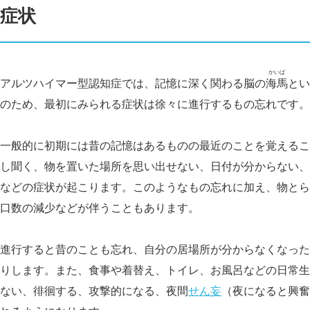
症状
かいば
アルツハイマー型認知症では、記憶に深く関わる脳の
海馬
とい
のため、最初にみられる症状は徐々に進行するもの忘れです。
一般的に初期には昔の記憶はあるものの最近のことを覚えるこ
し聞く、物を置いた場所を思い出せない、日付が分からない、
などの症状が起こります。このようなもの忘れに加え、物とら
口数の減少などが伴うこともあります。
進行すると昔のことも忘れ、自分の居場所が分からなくなった
りします。また、食事や着替え、トイレ、お風呂などの日常生
ない、徘徊する、攻撃的になる、夜間
せん妄
（夜になると興奮