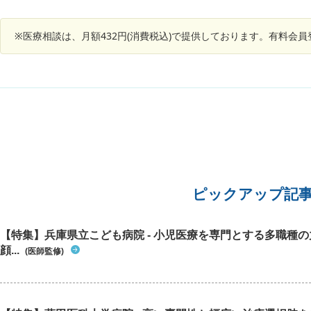
治医には
変わりはなく、頭の痛み等もないようです。妹の
体形は中肉中背で持病は特に聞いていません。妹
※医療相談は、月額432円(消費税込)で提供しております。有料会
は現在、夫と次男の3人家族で、普段はPCのイン
ストラクターの仕事をしています。妹自身「自分
は一体どうしたんだろう」と不安がっています。
初期の認知症でしょうか？精神科か脳神経内科の
受診が必要かどうかも合わせて、ご教示いただけ
れば幸いです。
ピックアップ記
【特集】兵庫県立こども病院 - 小児医療を専門とする多職種
顔...
(医師監修)