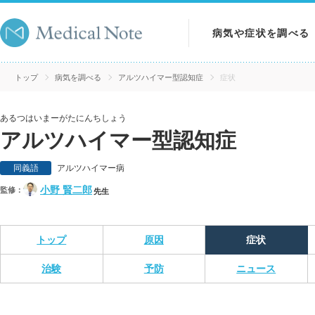
病気や症状を調べる
病気を調べる
トップ
病気を調べる
アルツハイマー型認知症
症状
症状を調べる
あるつはいまーがたにんちしょう
アルツハイマー型認知症
検査を調べる
同義語
アルツハイマー病
小野 賢二郎
監修：
先生
トップ
原因
症状
治験
予防
ニュース