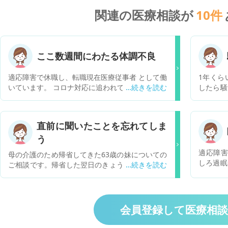
関連の医療相談が
10
件
ここ数週間にわたる体調不良
適応障害で休職し、転職現在医療従事者 として働
1年くら
いています。 コロナ対応に追われて少し疲れてい
したら騒
るのか、 下記のような体調不良に見舞われており
がついて
ます。 ・耳鳴りを伴うめまい、立ちくらみ ・動
く、仕事
悸による吐き気、食欲不振 ・寝ている時の突然の
聞き取り
直前に聞いたことを忘れてしま
動悸 先週かかりつけ（内科・精神科）を受診し疲
ます。時
う
れと診断され様子を見ておりますが、 昨日から吐
がするこ
き気とめまいがひどく食事も まともに取れていま
処方され
適応障害
母の介護のため帰省してきた63歳の妹についての
せん。 今日は朝からベットで横になり何もできて
診してみ
しろ過眠
ご相談です。帰省した翌日のきょう、スマホのメ
おりません。 転職したてで職場にも相談しづらい
説明しに
続して6
モに自分で記していたことが急に分からなくな
し、 病院も受診してそんなに時間が経って おら
バイスあ
から、 
り、私が説明しても1分後には忘れて「何のこと
ずただただ不安な日々を送っております。 病院を
た。 一
か分からない」と何度も聞き返します。しかし、
受診すべきでしょうか。
く、完璧
すぐに忘れてしまうようです。このような症状は
会員登録して医療相
時間の間
初めてのことです。自分の名前や生年月日等は覚
すが、 
えていて、車も普段どおり運転しました。体調に