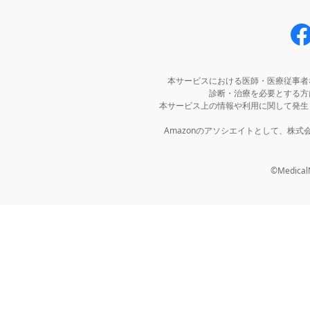
本サービスにおける医師・医療従事者
診断・治療を必要とする方
本サービス上の情報や利用に関して発生
Amazonのアソシエイトとして、株
©MedicalNo