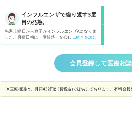
インフルエンザで繰り返す3度
目の発熱。
先週土曜日から息子がインフルエンザAになりま
した。月曜日朝に一度解熱し安心していたところ
火曜日夜からまた発熱。次の日はグッタリでした
が金曜日の朝また解熱しており、もう大丈夫と思
っていたところ今日朝からまた発熱しました。今
はまた38度台まであります。発熱のたびにグッタ
会員登録して医療相
リしており、解熱すると元気になるを繰り返し、
食事もとりあえずふりかけご飯などは食べれてい
ますが、脳症などが心配です。 今日病院で肺炎な
どないかを診てもらい、とりあえず様子を見ると
※医療相談は、月額432円(消費税込)で提供しております。有料会
いうことで帰宅していますが、TVなどは観ていま
すがグッタリです。話は出来て返事も出来ますが
体力などがとても心配です。 抗インフルエンザ薬
は使用していません。脳症などの初期症状など気
をつけることがあれば教えていただきたいです。
よろしくお願いします。