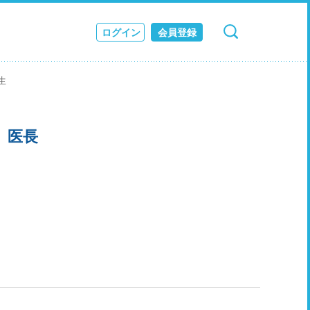
ログイン
会員登録
検索
キャンセル
ス
生
JOURNAL
 医長