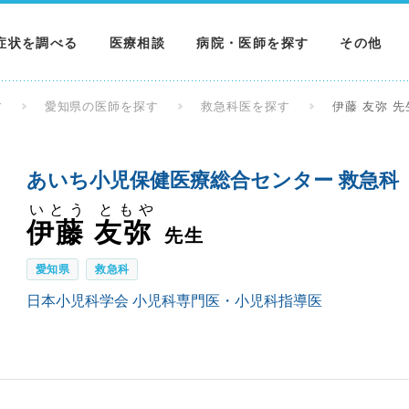
症状を調べる
医療相談
病院・医師を探す
その他
調べる
病院を探す
MNニュー
す
愛知県の医師を探す
救急科医を探す
伊藤 友弥 先
調べる
医師を探す
NEWS & 
あいち小児保健医療総合センター 救急科
調べる
いとう ともや
伊藤 友弥
先生
愛知県
救急科
日本小児科学会 小児科専門医・小児科指導医