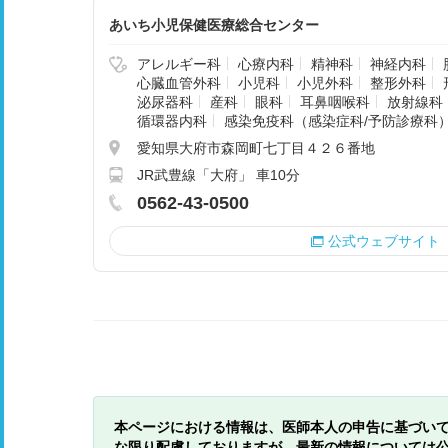
あいち小児保健医療総合センター
アレルギー科
心療内科
精神科
神経内科
心臓血管外科
小児科
小児外科
整形外科
泌尿器科
産科
眼科
耳鼻咽喉科
放射線科
循環器内科
感染免疫科（感染症科/予防診療科
愛知県大府市森岡町七丁目４２６番地
JR武豊線「大府」 車10分
0562-43-0500
公式ウェブサイト
本ページにおける情報は、医師本人の申告に基づい
な限り配慮しておりますが、最新の情報については