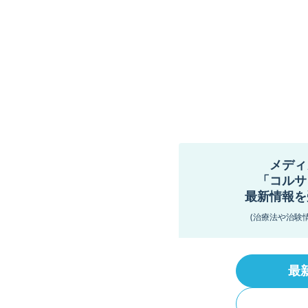
メディ
「コルサ
最新情報を
(治療法や治験
最