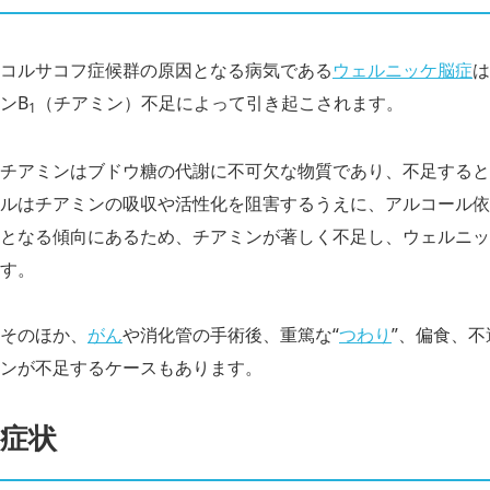
コルサコフ症候群の原因となる病気である
ウェルニッケ脳症
は
ンB
（チアミン）不足によって引き起こされます。
1
チアミンはブドウ糖の代謝に不可欠な物質であり、不足すると
ルはチアミンの吸収や活性化を阻害するうえに、アルコール依
となる傾向にあるため、チアミンが著しく不足し、ウェルニッ
す。
そのほか、
がん
や消化管の手術後、重篤な“
つわり
”、偏食、
ンが不足するケースもあります。
症状