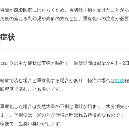
胃酸が感染防御にはたらくため、胃切除手術を受けたことがあ
免疫の落ちる乳幼児や高齢の方などは、重症化への注意が必要
症状
コレラの主な症状は下痢と嘔吐で、潜伏期間は感染から1～2
軽症で済む場合と重症化する場合があり、軽症の場合は
軟便
程
回程度で済むことも多いです。
重症化した場合は突然大量の下痢と嘔吐が始まり、水分消失か
ます。下痢便は、米のとぎ汁様と呼ばれる特徴的なものです。
様便で、生臭い臭いがします。