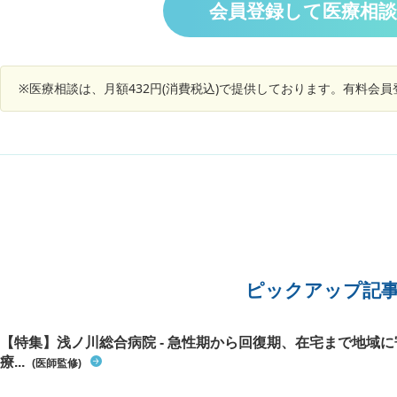
悲鳴を上
会員登録して医療相
があまり変化はありません。げっぷが頻繁にでる
布団の上
ので、腸の調子が悪いのは悪いとは思うのです
ながら家
が。逆流性食道炎でこの様な症状になりえるので
けてもこ
しょうか？また、最近はひどく疲れやすかった
としても
り、疲れが取れづらい、またすっきり寝れなかっ
※医療相談は、月額432円(消費税込)で提供しております。有料会
す。 1
たりということがあります。 関連してるかはわか
場にバタ
りませんが、胸の少し苦しい感覚が1番心配で
何も覚え
す。どんなことが考えられるでしょうか？また、
こすのは
これからどうしたらよろしいでしょうか？
常行動が
ず、 収
いとのこ
しやすい
ピックアップ記
【特集】浅ノ川総合病院 - 急性期から回復期、在宅まで地域
療...
(医師監修)