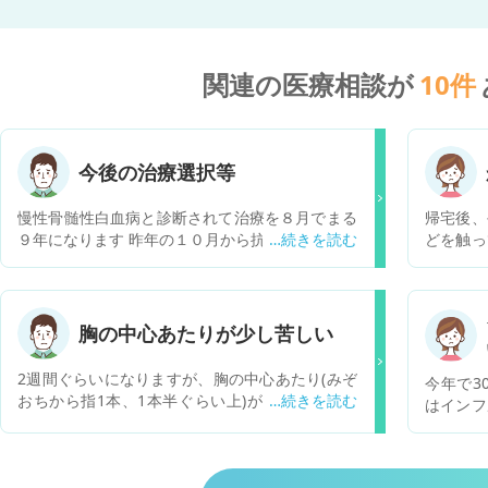
関連の医療相談が
10
件
今後の治療選択等
慢性骨髄性白血病と診断されて治療を８月でまる
帰宅後、
９年になります 昨年の１０月から抗ガン剤をダサ
どを触っ
チニブ錠５０mgからセムブリックス錠４０mg
着したウ
（１日２錠）に変えました これから将来的に症状
ませんか
はどうなるのですか？ 何に気をつければよいので
スクや手
すか？
胸の中心あたりが少し苦しい
2週間ぐらいになりますが、胸の中心あたり(みぞ
今年で3
おちから指1本、1本半ぐらい上)が少し苦しい感
はインフ
覚があります。それと関係あるかはわかりません
します。
が、お腹の調子も悪く、便通も不順な感じでそれ
のは14
は内科を受診して、整腸剤や逆流性食道炎の薬を
目です。
処方していただきました。1週間ほど飲んでます