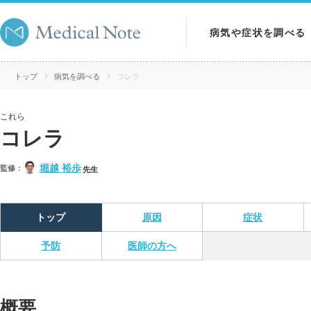
病気や症状を調べる
病気を調べる
トップ
病気を調べる
コレラ
症状を調べる
これら
コレラ
検査を調べる
堀越 裕歩
監修：
先生
トップ
原因
症状
予防
医師の方へ
概要