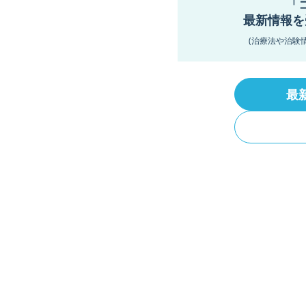
「
最新情報を
(治療法や治験
最