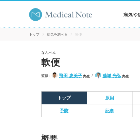
病気や
病気を
トップ
病気を調べる
軟便
症状を
なんべん
軟便
検査を
飛田 恵美子
藤城 光弘
監修：
先生
先生
トップ
原因
予防
記事
概要