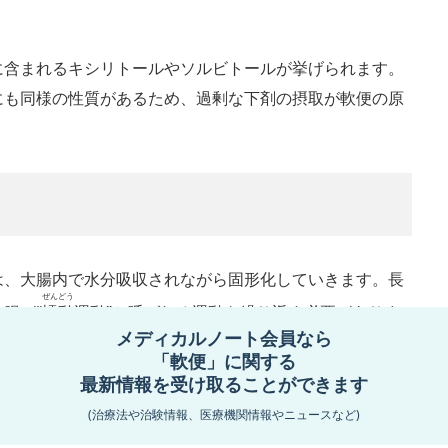
に含まれるキシリトールやソルビトールが挙げられます。
にも同様の性質があるため、過剰な下剤の摂取が軟便の原
は、大腸内で水分吸収されながら固形化していきます。長
ぜんどう
腸が“
蠕動
運動”と呼ばれる運動を繰り返す必要がありま
メディカルノート会員なら
便は十分に水分が吸収されないまま肛門まで運ばれてしま
「軟便」に関する
なります。
最新情報を受け取ることができます
(治療法や治験情報、医療機関情報やニュースなど)
ストレスなどによる自律神経の乱れ、暴飲暴食などが挙げ