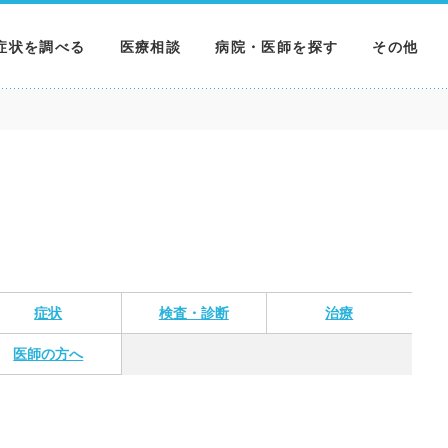
症状を調べる
医療相談
病院・医師を探す
その他
調べる
病院を探す
MNニュー
調べる
医師を探す
NEWS & 
調べる
症状
検査・診断
治療
医師の方へ