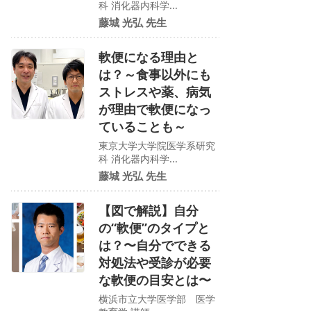
科 消化器内科学...
藤城 光弘 先生
軟便になる理由と
は？～食事以外にも
ストレスや薬、病気
が理由で軟便になっ
ていることも～
東京大学大学院医学系研究
科 消化器内科学...
藤城 光弘 先生
【図で解説】自分
の“軟便”のタイプと
は？〜自分でできる
対処法や受診が必要
な軟便の目安とは〜
横浜市立大学医学部 医学