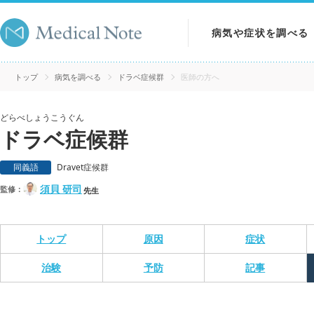
病気や症状を調べる
病気を調べる
トップ
病気を調べる
ドラベ症候群
医師の方へ
症状を調べる
どらべしょうこうぐん
ドラベ症候群
検査を調べる
同義語
Dravet症候群
須貝 研司
監修：
先生
トップ
原因
症状
治験
予防
記事