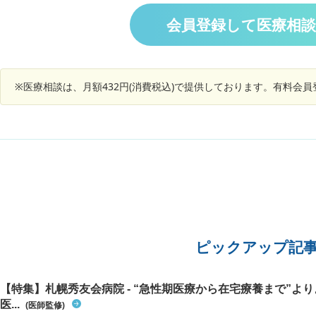
悩んでます。 また、眼内レンズですが、顕微鏡
屋スリットも仕事で使うので、その場合は多焦点
会員登録して医療相
レンズより単焦点レンズがいいのか、それも知り
たいです。手術をするような眼科の先生自身はど
のようなレンズを入れているか知りたいです。
※医療相談は、月額432円(消費税込)で提供しております。有料会
ピックアップ記
【特集】札幌秀友会病院 - “急性期医療から在宅療養まで”よ
医...
(医師監修)