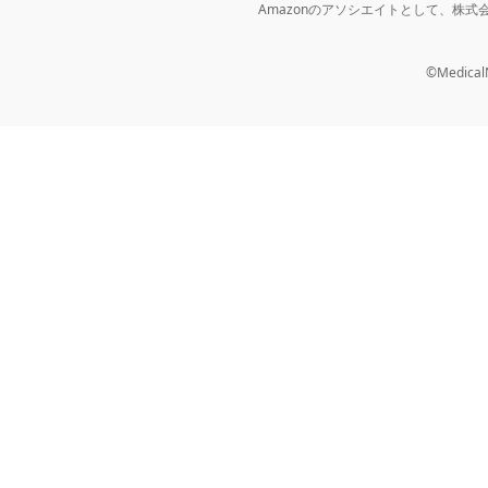
Amazonのアソシエイトとして、株
©MedicalNo