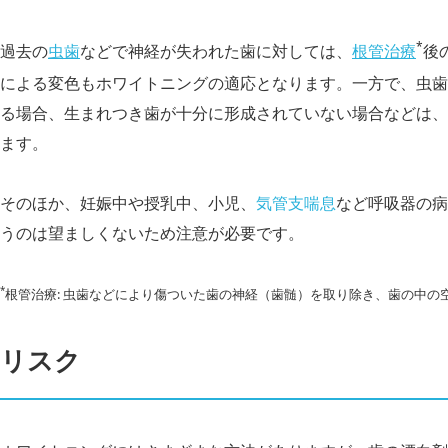
*
過去の
虫歯
などで神経が失われた歯に対しては、
根管治療
後
による変色もホワイトニングの適応となります。一方で、虫歯
る場合、生まれつき歯が十分に形成されていない場合などは、
ます。
そのほか、妊
娠中や授乳中、小児、
気管支喘息
など呼吸器の病
うのは望ましくないため注意が必要です。
*
根管治療: 虫歯などにより傷ついた歯の神経（歯髄）を取り除き、歯の中の
リスク