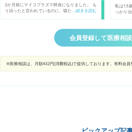
出しても
2か月前にマイコプラズマ肺炎になりました。 も
私は13
がったり
う治ったと言われているのに、咳だけがずっと続
っかり治
た。 薬
いてまだなおりません。熱は最初の数日出ただけ
い入院し
行きレン
で、そのあとは出ていません。1週間くらい抗生
とは知っ
かもとい
剤の点滴をしに病院に通いました。 本当はまだ治
したら
査の結果
ってないんじゃないでしょうか？何か他の病気は
す。 マ
会員登録して医療相
質の点滴
考えられますか？
がありま
とになり
鼻炎で服
間がかか
ますがそ
した。今
マイコプ
※医療相談は、月額432円(消費税込)で提供しております。有料会
しょうか
ゲン検査
ピックアップ記