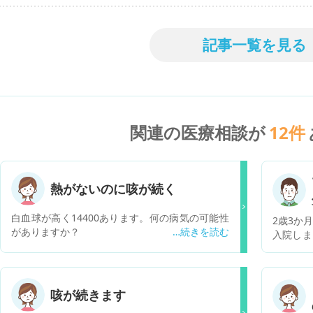
記事一覧を見る
関連の医療相談が
12
件
熱がないのに咳が続く
白血球が高く14400あります。何の病気の可能性
2歳3か
がありますか？
入院しま
後半から
いったん
ませんで
心配だっ
咳が続きます
のみで風