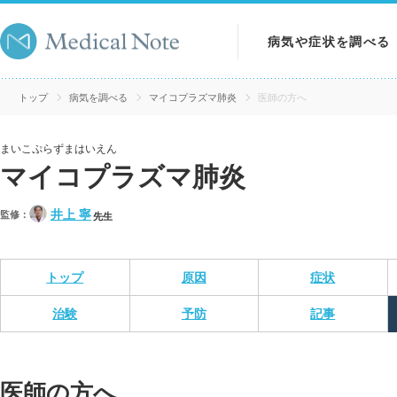
病気や症状を調べる
病気を調べる
トップ
病気を調べる
マイコプラズマ肺炎
医師の方へ
症状を調べる
まいこぷらずまはいえん
マイコプラズマ肺炎
検査を調べる
井上 寧
監修：
先生
トップ
原因
症状
治験
予防
記事
医師の方へ