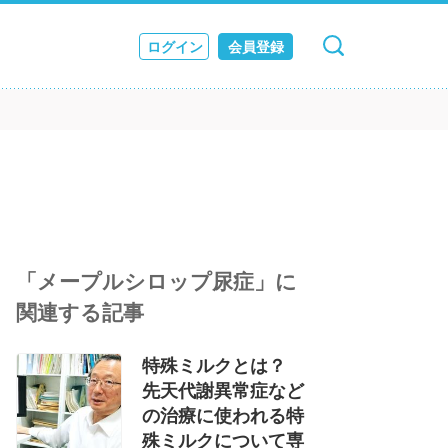
ログイン
会員登録
キャンセル
検索
ス
JOURNAL
「メープルシロップ尿症」に
関連する記事
特殊ミルクとは？
先天代謝異常症など
の治療に使われる特
殊ミルクについて専