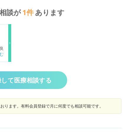
相談が
1
件
あります
臭
以
い
い
ポ
、
録して医療相談する
しております。有料会員登録で月に何度でも相談可能です。