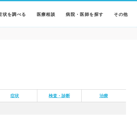
症状を調べる
医療相談
病院・医師を探す
その他
調べる
病院を探す
MNニュー
調べる
医師を探す
NEWS & 
調べる
症状
検査・診断
治療