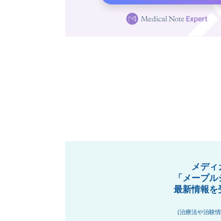
メディ
「メープル
最新情報を
(治療法や治験