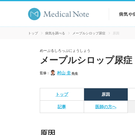
病気や
病気を
トップ
病気を調べる
メープルシロップ尿症
原因
症状を
めーぷるしろっぷにょうしょう
メープルシロップ尿症
検査を
村山 圭
監修：
先生
トップ
原因
記事
医師の方へ
原因