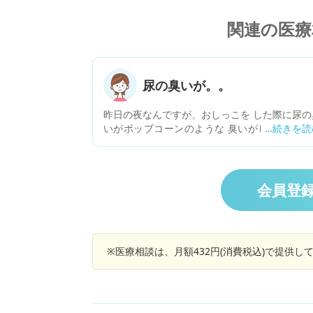
関連の医療
尿の臭いが。。
昨日の夜なんですが、おしっこを した際に尿の
いがポップコーンのような 臭いがしました。 
前は、足の裏の臭いが ポップコーンのような臭
がして、 改善方法を調べた際に 野菜不足と書
てあったんですが。 今回の尿も野菜を取れば 
ップコーンのような臭いは、消えますか？ また
会員登
病気の可能性はありますか？
※医療相談は、月額432円(消費税込)で提供