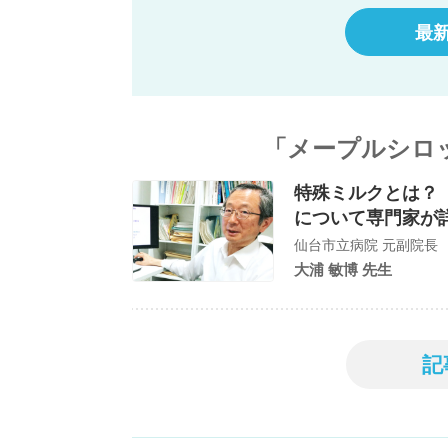
最
「メープルシロ
特殊ミルクとは？
について専門家が
仙台市立病院 元副院長
大浦 敏博 先生
記