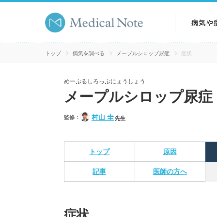
病気や
病気を
トップ
病気を調べる
メープルシロップ尿症
症状
症状を
めーぷるしろっぷにょうしょう
メープルシロップ尿症
検査を
村山 圭
監修：
先生
トップ
原因
記事
医師の方へ
症状