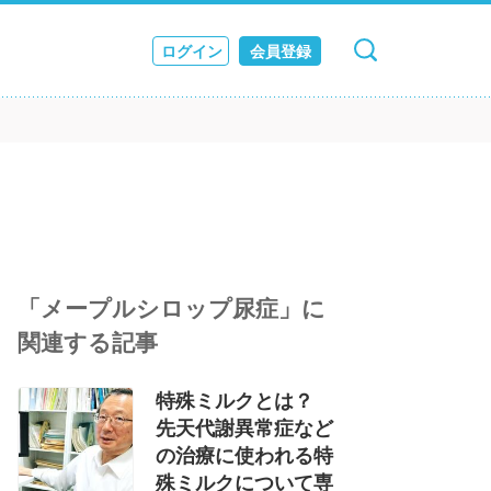
ログイン
会員登録
キャンセル
検索
ス
JOURNAL
「メープルシロップ尿症」に
関連する記事
特殊ミルクとは？
先天代謝異常症など
の治療に使われる特
殊ミルクについて専