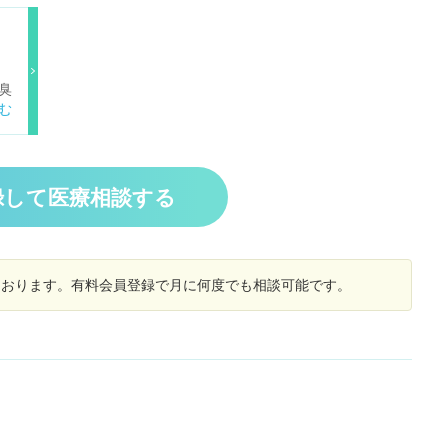
臭
以
い
い
ポ
、
録して医療相談する
しております。有料会員登録で月に何度でも相談可能です。