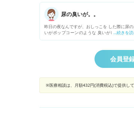
尿の臭いが。。
昨日の夜なんですが、おしっこを した際に尿の
いがポップコーンのような 臭いがしました。 
前は、足の裏の臭いが ポップコーンのような臭
がして、 改善方法を調べた際に 野菜不足と書
てあったんですが。 今回の尿も野菜を取れば 
ップコーンのような臭いは、消えますか？ また
会員登
病気の可能性はありますか？
※医療相談は、月額432円(消費税込)で提供