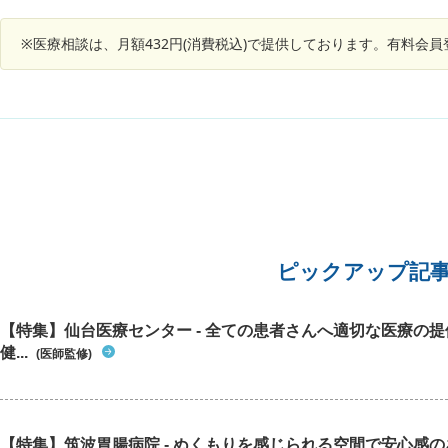
らなのでしょうか。 精神的なものでしょうか。
てる薬や病歴 低容量ピル、漢方(加味帰脾湯)を服
用しています。気管支喘息とダニアレルギーを持
※医療相談は、月額432円(消費税込)で提供しております。有料会
っています。 ・相談したいこと 他の検査をした
方がいいのはどういった場合なのでしょうか。ま
た、他の病気を疑う方がいい場合の特徴はありま
すか？
ピックアップ記
【特集】仙台医療センター - 全ての患者さんへ適切な医療の提
健...
(医師監修)
【特集】筑波胃腸病院 - ぬくもりを感じられる空間で安心感