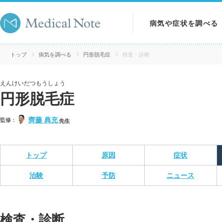
病気や症状を調べる
病気を調べる
トップ
病気を調べる
円形脱毛症
検査・診断
症状を調べる
えんけいだつもうしょう
円形脱毛症
検査を調べる
齊藤 典充
監修：
先生
トップ
原因
症状
治験
予防
ニュース
検査・診断