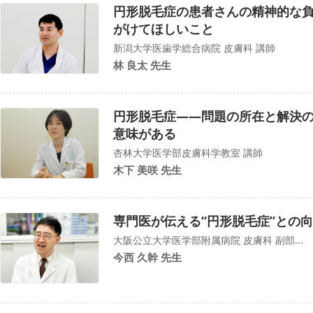
円形脱毛症の患者さんの精神的な
がけてほしいこと
新潟大学医歯学総合病院 皮膚科 講師
林 良太 先生
円形脱毛症――問題の所在と解決
意味がある
杏林大学医学部皮膚科学教室 講師
木下 美咲 先生
専門医が伝える“円形脱毛症”との
大阪公立大学医学部附属病院 皮膚科 副部...
今西 久幹 先生