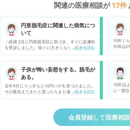
関連の医療相談が
17
件
円形脱毛症に関連した病気につ
いて
10年く
・経緯 2月に円形脱毛症に気づき、すぐに皮膚科
今回は2
を受診しました。徐々に大きくなり、1センチ大
行きまし
から4センチ大まで広がってしまいました。 現在
は病院に
通院4か月目、通院頻度は月1回です。塗り薬と飲
めてしま
み薬を処方されています。4月下旬に通院しやす
子供が怖い妄想をする。脱毛が
頭の後頭
いよう自宅近くの皮膚科に変えました。処方され
膚科はた
ある。
た薬は変更ありません。 5月に入って徐々に生え
かりませ
はじめ、希望が見えはじめたところ、もう一箇所
10年以上 大学病院に通っています。 今は 
去年9月にうっすらと10円ハゲを見つけました。
て頂けた
に1センチ大の円形脱毛が発生しました。急いで
に一度位 かぶれさせる薬を塗ってもらいに行っ
その後生えてきたと思ったらまた違う場所みつけ
皮膚科に行き、処方済の塗り薬をそちらにも塗っ
ます。 一生なおらないのでしょうか？ 何箇所も
ました。今うっすら生え始めてます。 しかし以前
ています。 円形脱毛症は自己免疫が関わること以
生えたり 抜けたりを繰り返しています。つるつ
から怖い事考えてしまう。 どうしょとか言ってき
外に、カビが原因だったり、甲状腺に関する病気
ます。 包丁でとかハサミでとか…頭がいろいろ怖
につながっている場合があるという情報を見て不
い事考えてしまうんどうしよと… びっくり。なん
会員登録して医療相
安になっています。また、円形脱毛症が始まった
と言ってあげたらいいのか。 月に1度あるかない
ころから今まであまりなかった冷えと浮腫を感じ
かですが夫婦げんかを見られてしまう時があるか
るようになり心配しています。 ・私が他に服用し