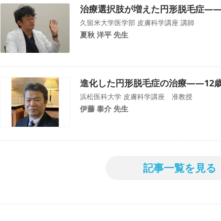
治療選択肢が増えた円形脱毛症―
久留米大学医学部 皮膚科学講座 講師
夏秋 洋平 先生
進化した円形脱毛症の治療――12
浜松医科大学 皮膚科学講座 准教授
伊藤 泰介 先生
記事一覧を見る