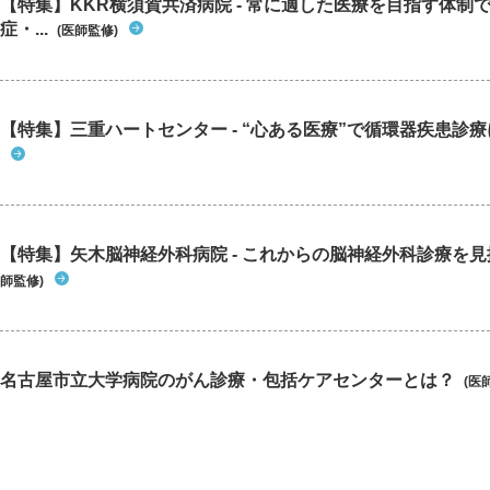
【特集】KKR横須賀共済病院 - 常に適した医療を目指す体制
症・...
(医師監修)
【特集】三重ハートセンター - “心ある医療”で循環器疾患診
【特集】矢木脳神経外科病院 - これからの脳神経外科診療を
師監修)
名古屋市立大学病院のがん診療・包括ケアセンターとは？
(医