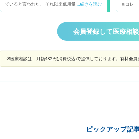
なりまし
ていると言われた。 それ以来低用量ピルや漢方の
ョコレー
ので受診
服用でなんとか毎月の生理を乗り越えている。 生
術では【
理は順調な方だったが前々回から不順になり、基
症と卵巣
礎体温をつけたところ排卵をしていないと言われ
会うのが
た。 近頃座る時の骨盤の痛みが気になる。 生理
会員登録して医療相
中、生理前後関係なく痛みを感じる。 以前から生
理中、肛門付近を突き上げるような痛みはあった
が、近ごろのは突き上げるような痛みではなく座
る時のみズキズキする。 ダグラス窩に子宮内膜症
※医療相談は、月額432円(消費税込)で提供しております。有料会
を発症していたとしたら骨盤が痛くなることがあ
るのかを知りたい。
ピックアップ記