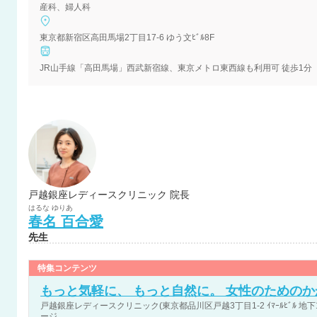
産科、婦人科
東京都新宿区高田馬場2丁目17-6 ゆう文ﾋﾞﾙ8F
JR山手線「高田馬場」西武新宿線、東京メトロ東西線も利用可 徒歩1分
戸越銀座レディースクリニック 院長
はるな
ゆりあ
春名
百合愛
先生
特集コンテンツ
もっと気軽に、 もっと自然に。 女性のための
戸越銀座レディースクリニック(東京都品川区戸越3丁目1-2 ｲﾏｰﾙﾋﾞﾙ 地下
ージ。