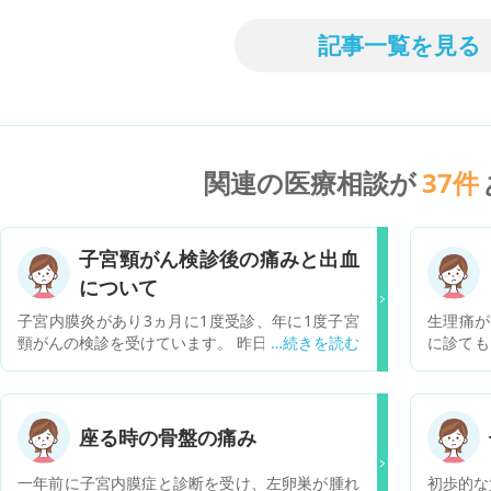
記事一覧を見る
関連の医療相談が
37
件
子宮頸がん検診後の痛みと出血
について
子宮内膜炎があり3ヵ月に1度受診、年に1度子宮
生理痛が
頸がんの検診を受けています。 昨日子宮頸がんの
に診ても
検診を受けたのですが、その夜からごく少量の出
そこでピ
血と生理痛のような痛みがあります。そのような
や体のダ
症状があることはわかってるのですが、何日ぐら
めてしま
い続くものなのでしょうか？長引くようなら受診
てないの
座る時の骨盤の痛み
が必要でしょうか？教えて下さい。
きる程度
生理にな
一年前に子宮内膜症と診断を受け、左卵巣が腫れ
初歩的な