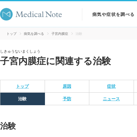
病気や症状を調べる
病気を調べる
トップ
病気を調べる
子宮内膜症
治験
症状を調べる
しきゅうないまくしょう
子宮内膜症に関連する治験
検査を調べる
トップ
原因
症状
治験
予防
ニュース
治験