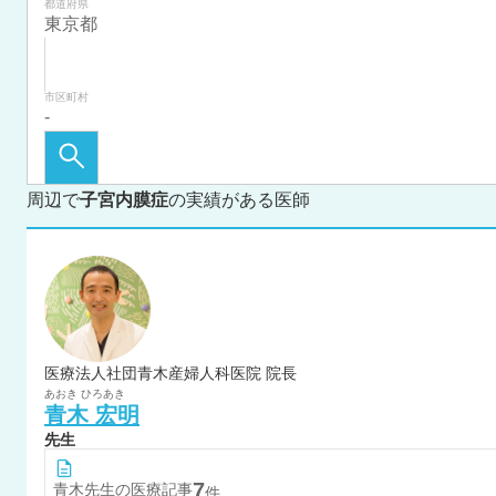
都道府県
市区町村
周辺で
子宮内膜症
の実績がある医師
医療法人社団青木産婦人科医院 院長
あおき
ひろあき
青木
宏明
先生
7
青木
先生の医療記事
件