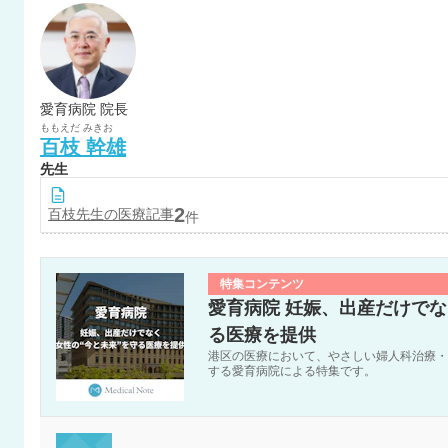
愛育病院 院長
ももえだ
みきお
百枝
幹雄
先生
2
百枝
先生の医療記事
件
特集コンテンツ
愛育病院 妊娠、出産だけでな
る医療を提供
港区の医療において、やさしい婦人科治療・
する愛育病院による特集です。