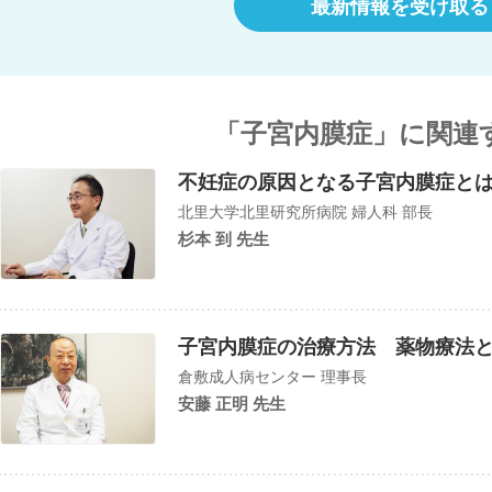
最新情報を受け取る
「子宮内膜症」に関連
不妊症の原因となる子宮内膜症と
北里大学北里研究所病院 婦人科 部長
杉本 到 先生
子宮内膜症の治療方法 薬物療法
倉敷成人病センター 理事長
安藤 正明 先生