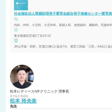
社会福祉法人恩賜財団母子愛育会総合母子保健センター愛育病
内科、外科、小児科、小児外科、産婦人科、放射線科、麻酔科、乳腺外
東京都港区芝浦1丁目16-10
JR山手線「田町」芝浦口(東口) 徒歩7分、都営三田線「三田」A4出口 徒
松本レディースIVFクリニック 理事長
まつもと
れおな
松本
玲央奈
先生