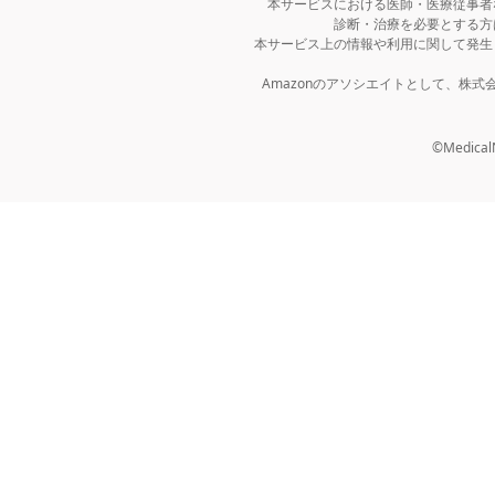
本サービスにおける医師・医療従事者
診断・治療を必要とする方
本サービス上の情報や利用に関して発生
Amazonのアソシエイトとして、株
©MedicalNo