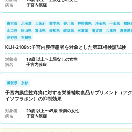
病名
子宮内膜症
東京都
北海道
大阪府
熊本県
香川県
神奈川県
埼玉県
千葉県
福岡
山口県
岡山県
富山県
愛知県
岐阜県
三重県
滋賀県
兵庫県
鹿児島
長野県
石川県
KLH-2109の子宮内膜症患者を対象とした第III相検証試験
対象者
18歳 以上〜上限なしの女性
病名
子宮内膜症
滋賀県
京都
子宮内膜症性疼痛に対する栄養補助食品サプリメント（ア
イソフラボン）の抑制効果
対象者
20歳 以上〜45歳 未満の女性
病名
子宮内膜症