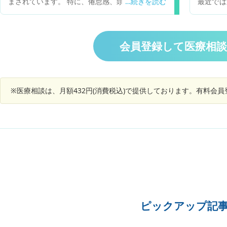
まされています。 特に、倦怠感、頭重、めまい、
最近では
合、何を
息苦しさ、血の気が引く感じ、のぼせ、イライ
りに来て
ろしくお
ラ、不安が辛く、外出困難です。 子宮筋腫がある
わりに来
のですが、ホルモン治療は可能でしょうか？ ま
体調が良
た、ナチュラルホルモン療法が、合成ホルモンよ
の痛みや
会員登録して医療相
り安全というのを本で読んだのですが、実際には
出血量は
どうなんでしょうか？
えたり、
じがする
でしょう
※医療相談は、月額432円(消費税込)で提供しております。有料会
ピックアップ記