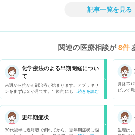
記事一覧を見る
関連の医療相談が
8
件
化学療法のよる早期閉経につい
て
月経不順
来週から抗がん剤治療が始まります。アブラキサ
ピルで月
ンをまずは３か月です。年齢的にも子供はもうい
飲まない
いかなと思っていますが、早期閉経する可能性あ
やピルを
りと説明され、戸惑っております。 担当の先生に
んぱんに
は改めて伺う予定ですが、早期閉経にならないよ
して飲む
うな治療とか、自分で気をつけらえることはあり
更年期症状
を３ヶ月
ますでしょうか。
逆流性食
30代後半に過呼吸で倒れてから、更年期症状に悩
生理は、
薬の副作