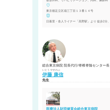
整形外科、リハビリテーション、内科、麻酔科
東京都足立区扇三丁目１３番１４号
総合東京病院 院長代行/脊椎脊髄センター長
いとう
やすのぶ
伊藤
康信
先生
医療法人財団健貢会総合東京病院