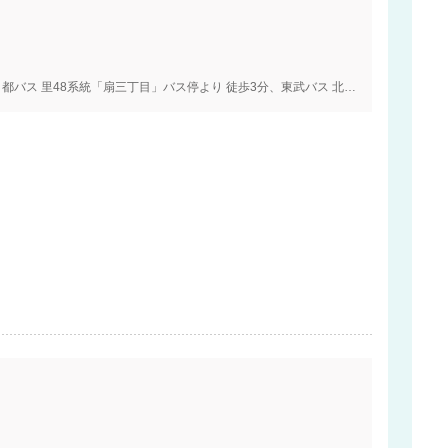
日暮里・舎人ライナー「高野駅」より 徒歩2分、都バス 里48系統「扇三丁目」バス停より 徒歩3分、東武バス 北05系統「扇三丁目」バス停より 徒歩3分、環状七号線「江北陸橋」から 車3分、首都高速「扇大橋」出口から 車5分