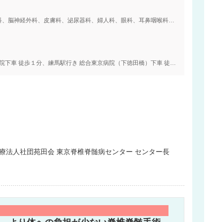
内科、精神科・神経科、小児科、外科、整形外科、脳神経外科、皮膚科、泌尿器科、婦人科、眼科、耳鼻咽喉科、リハビリテーション、放射線科、麻酔科、歯科、形成外科、神経内科、美容外科、心臓血管外科、歯科口腔外科、呼吸器外科、呼吸器内科、消化器科、循環器科、糖尿病内科、血液内科、救急科、産婦人科
中央線 中野駅下車、江古田の森行き 総合東京病院下車 徒歩１分、練馬駅行き 総合東京病院（下徳田橋）下車 徒歩１分、大江戸線 新江古田駅下車 徒歩10分、西武新宿線 沼袋駅下車 徒歩13分
医療法人社団苑田会 東京脊椎脊髄病センター センター長