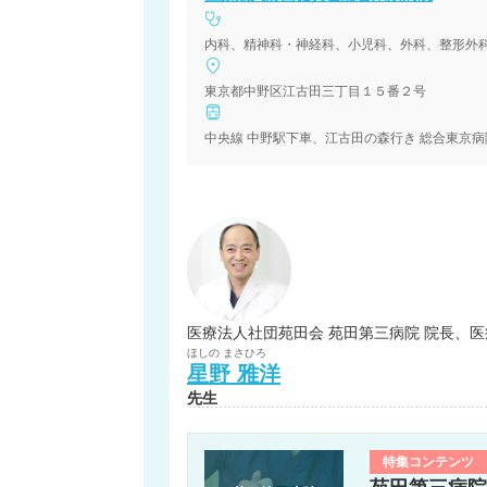
東京都中野区江古田三丁目１５番２号
医療法人社団苑田会 苑田第三病院 院長、
ほしの
まさひろ
星野
雅洋
先生
特集コンテンツ