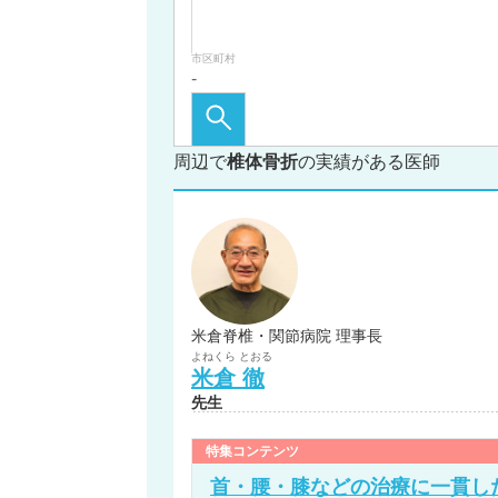
市区町村
周辺で
椎体骨折
の実績がある医師
米倉脊椎・関節病院 理事長
よねくら
とおる
米倉
徹
先生
特集コンテンツ
首・腰・膝などの治療に一貫し