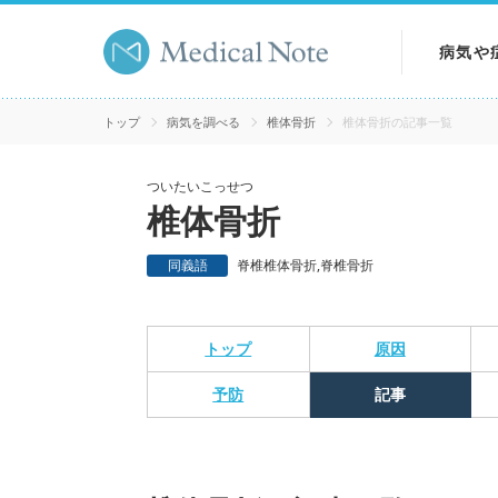
病気や
病気を
トップ
病気を調べる
椎体骨折
椎体骨折の記事一覧
症状を
ついたいこっせつ
椎体骨折
検査を
同義語
脊椎椎体骨折,脊椎骨折
トップ
原因
予防
記事