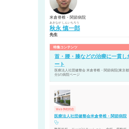
米倉脊椎・関節病院
あきなが
しんいちろう
秋永
慎一郎
先生
特集コンテンツ
首・腰・膝などの治療に一貫し
ート
医療法人社団健整会 米倉脊椎・関節病院(東京都足
分)の病院ページ
Web予約対応
医療法人社団健整会米倉脊椎・関節病院