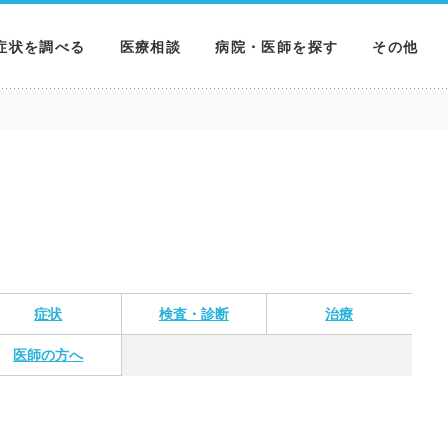
症状を調べる
医療相談
病院・医師を探す
その他
調べる
病院を探す
MNニュー
調べる
医師を探す
NEWS & 
調べる
症状
検査・診断
治療
医師の方へ