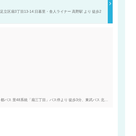
立区扇3丁目13-14:日暮里・舎人ライナー 高野駅 より 徒歩2
日暮里・舎人ライナー「高野駅」より 徒歩2分、都バス 里48系統「扇三丁目」バス停より 徒歩3分、東武バス 北05系統「扇三丁目」バス停より 徒歩3分、環状七号線「江北陸橋」から 車3分、首都高速「扇大橋」出口から 車5分