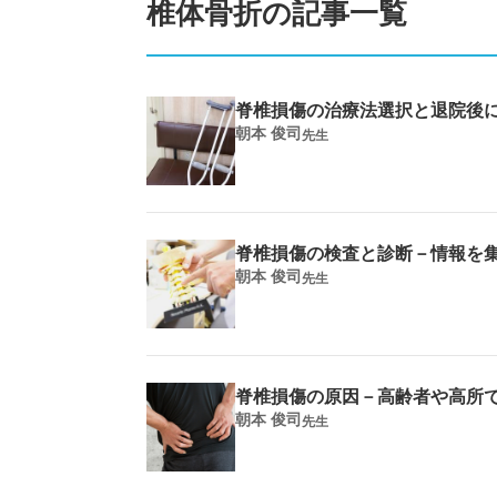
椎体骨折の記事一覧
脊椎損傷の治療法選択と退院後
朝本 俊司
先生
脊椎損傷の検査と診断－情報を
朝本 俊司
先生
脊椎損傷の原因－高齢者や高所
朝本 俊司
先生