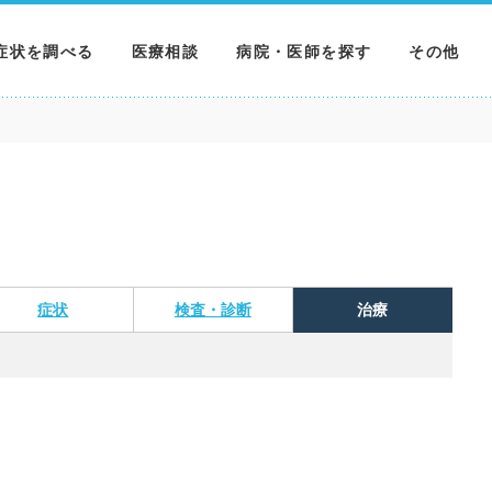
症状を調べる
医療相談
病院・医師を探す
その他
調べる
病院を探す
MNニュー
調べる
医師を探す
NEWS & 
調べる
症状
検査・診断
治療