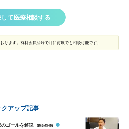
攣により救急搬送され入院。痙攣は15分程度続
た
ことがあります。風邪を引いた時に腫れることも
き、一時意識を失うものの、5時間程度で回復。
、
あれば、風邪でない時にも腫れることがありま
翌日には歩行や会話も問題無くできる状態。 発症
く
す。 腫れている時、首を左右に振るとリンパが喉
録して医療相談する
2日後:退院。 発症3日後:意識を失い再び痙攣し救
方
仏をまたいで移動します。何かが喉仏の左右を動
急搬送。この時の痙攣はすぐに収まったものの検
見
いているという感覚もあります。外から見ても小
査入院。MRIの結果、前頭葉に白い影があり、痙
さなしこり(1cm以下)が確認できます。1週間くら
攣重積型脳症と診断される。その後、ステロイド
いすれば、大体しぼんでしまい、しぼんだ状態だ
パルス療法により3日間の治療。 発症6日後:ステ
しております。有料会員登録で月に何度でも相談可能です。
と首を左右に振っても何の違和感もありません。
ロイドパルス療法完了。MRIの結果、脳の白い影
初めて腫れた時、内科の先生に診てもらうと「喉
が弱くなっていることを確認。意識もはっきりし
仏まわりにはリンパはないから粉瘤だと思う」と
ている状態。 発症8日後:歩行可能となりおもちゃ
言われました。皮膚科の先生には、「正直よく分
で遊び始める。 発症10日後:発語を確認。 発症18
からないので手術して取り出して生検に出しまし
日後:退院。 発症1か月後:MRIの結果、脳の炎症
ょう」と言われました(結局、手術予定日前にしぼ
が完全に収まっていることを確認。 よろしくお願
んでしまったので手術は中止になりました)。耳鼻
いします。
科の先生には「リンパ腺の腫れだろう」と言われ
ました。 科によってかなり診断があいまいだなと
感じましたが、腫れたりしぼんだりしているの
で、個人的にはリンパ腺の腫れだと思うのです
が、特定のリンパ腺が腫れるのを繰り返すのは、
ックアップ記事
よくあることでしょうか？ほかの病気を心配する
必要はありませんか？ 2. 甲状腺付近のしこり(？)
昨日、たまたま首を触っていた時に、喉仏の左
療のゴールを解説
(医師監修)