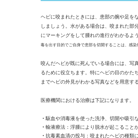
ヘビに咬まれたときには、患部の腕や足を
しましょう。水がある場合は、咬まれた部
にマーキングをして腫れの進行がわかるよ
毒を出す目的でご自身で患部を切開することは、感染
咬んだヘビが既に死んでいる場合には、写
るために役立ちます。特にヘビの目のかた
までヘビの外見がわかる写真などを用意す
医療機関における治療は下記になります。
駆血や消毒液を使った洗浄、切開や吸引
輸液療法：浮腫により脱水が起こること
抗毒素血清の投与：咬まれたヘビの種類