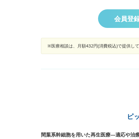
部）をぶつけてしまいました。タンコブができ
ので冷やしてその日は安静にしていたのですが
1日経って痛みはなくなったものの、なんとな
会員登
頭がモヤモヤする感じがします。病院に行った
がよろしいでしょうか？特に嘔吐や物が二重に
えるなどの症状はありません。
※医療相談は、月額432円(消費税込)で提供
ピ
間葉系幹細胞を用いた再生医療―適応や治