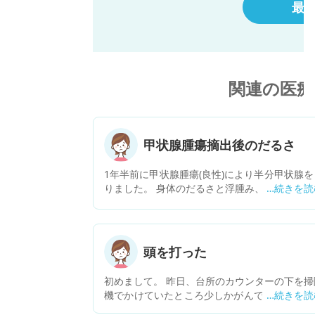
最
関連の医療
甲状腺腫瘍摘出後のだるさ
1年半前に甲状腺腫瘍(良性)により半分甲状腺を
りました。 身体のだるさと浮腫み、体重増加で
液検査をしTSH:7.43 T3:2.9 T4:1.20で甲状腺
低下ではないと言われ、経過観察となりました
しかし身体のだるさと浮腫みが続きつらいです
漢方やサプリメントなどでもいいので症状を軽
頭を打った
するにはどうしたら良いでしょうか？
初めまして。 昨日、台所のカウンターの下を掃
機でかけていたところ少しかがんでいたので起
上がる時に弾みで大理石のカウンターに頭（頭