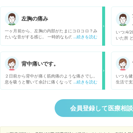
左胸の痛み
一ヶ月前から、左胸の内部がたまにコロコロ？み
いつ:4/
たいな音がする感じ。 一時的なもので、時間が経
いた所 
つと感じなくなる。また、一日なんともない日も
軽く攣っ
ある。 両方の肺とも、自然気胸の手術歴あり。
らなかっ
左胸は、18才のとき。右胸は、19才のとき。 3週
状が出て
間前に、内科受診。胸のレントゲンも撮るが、以
もらいま
背中痛いです。
上なし。の結果。 今は、左胸がチクチクする感
で治った
じ。 問題ないと言われたが、違和感があるので、
みがあ
２日前から背中が痛く筋肉痛のような痛さでし。
いつも健
どうすれば良いのかが、わかりません。
す。上体
息を吸うと響いて余計に痛くなってしまいます。
生活で支
ります。 一晩寝て昨日より痛みも治ったの
曲げてもそっても響いて痛いです。整形的な病気
胸がズキ
が、やは
ですかね？みぞおちも少し痛いです
いうより
あります
のでしょ
・ジムに
会員登録して医療相
今回は約2週間
や行って
なかった。 ・少し気になる事があり、
に合わせ
える事が