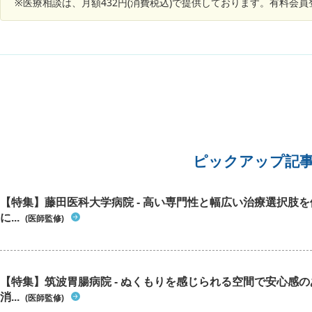
※医療相談は、月額432円(消費税込)で提供しております。有料会
が聞こ
が。 ま
ん。 ・身長178センチ、体重は61、62キロ程で
す。 知りたい事 今日も安静にして様子を見て明
日病院に行こ
も緊急で
病院に行
お願い致
ピックアップ記
【特集】藤田医科大学病院 - 高い専門性と幅広い治療選択肢
に...
(医師監修)
【特集】筑波胃腸病院 - ぬくもりを感じられる空間で安心感
消...
(医師監修)