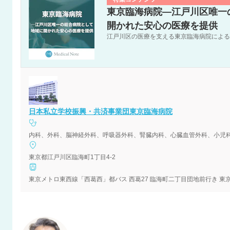
東京臨海病院―江戸川区唯一
開かれた安心の医療を提供
江戸川区の医療を支える東京臨海病院による
日本私立学校振興・共済事業団東京臨海病院
内科、外科、脳神経外科、呼吸器外科、腎臓内科、心臓血管外科、小児
東京都江戸川区臨海町1丁目4-2
東京メトロ東西線「西葛西」都バス 西葛27 臨海町二丁目団地前行き 東京