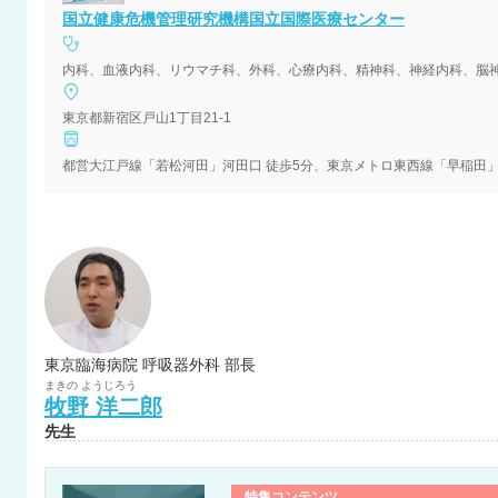
国立健康危機管理研究機構国立国際医療センター
内科、血液内科、リウマチ科、外科、心療内科、精神科、神経内科、脳
東京都新宿区戸山1丁目21-1
都営大江戸線「若松河田」河田口 徒歩5分、東京メトロ東西線「早稲田」2
東京臨海病院 呼吸器外科 部長
まきの
ようじろう
牧野
洋二郎
先生
特集コンテンツ