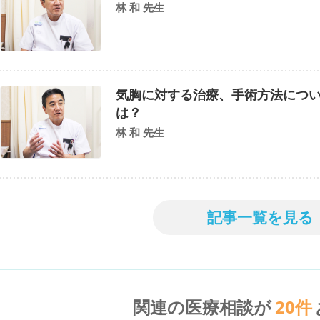
林 和 先生
気胸に対する治療、手術方法につ
は？
林 和 先生
記事一覧を見る
関連の医療相談が
20
件