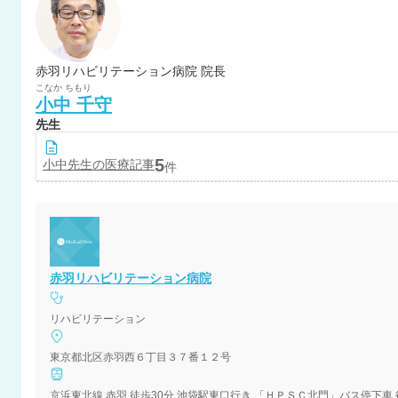
赤羽リハビリテーション病院 院長
こなか
ちもり
小中
千守
先生
5
小中
先生の医療記事
件
赤羽リハビリテーション病院
リハビリテーション
東京都北区赤羽西６丁目３７番１２号
京浜東北線 赤羽 徒歩30分 池袋駅東口行き 「ＨＰＳＣ北門」バス停下車 