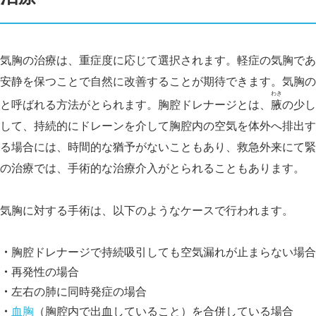
気胸の治療は、重症度に応じて選択されます。軽症の気胸であ
安静を保つことで自然に改善することが期待できます。気胸の
わき
と呼ばれる方法がとられます。胸腔ドレナージとは、
腋
の少し
して、持続的にドレーンを介して胸腔内の空気を体外へ排出す
る場合には、時間的な猶予がないこともあり、救急外来にて緊
の治療では、手術的な治療介入がとられることもあります。
気胸に対する手術は、以下のようなケースで行われます。
胸腔ドレナージで持続吸引しても空気漏れが止まらない場合
再発性の場合
左右の肺に同時発症の場合
血胸
（胸腔内で出血していること）を合併している場合