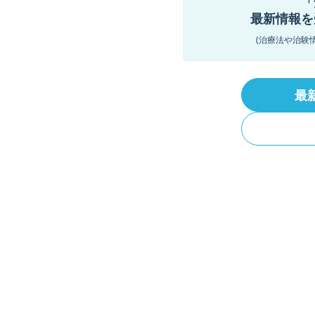
「
最新情報を
(治療法や治験
最