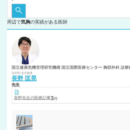
周辺で
気胸
の実績がある医師
国立健康危機管理研究機構 国立国際医療センター 胸部外科 診療
ながの
まさあき
長野
匡晃
先生
3
長野
先生の医療記事
件