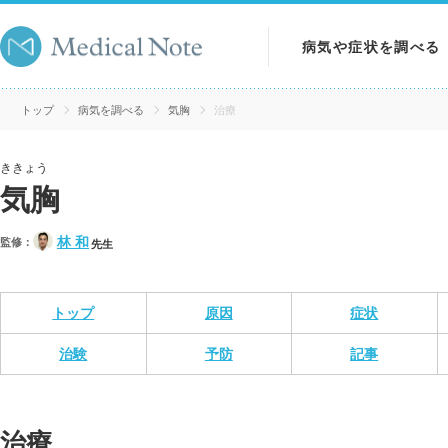
病気や症状を調べる
病気を調べる
トップ
病気を調べる
気胸
治療
症状を調べる
ききょう
気胸
検査を調べる
林 和
監修：
先生
トップ
原因
症状
治験
予防
記事
治療