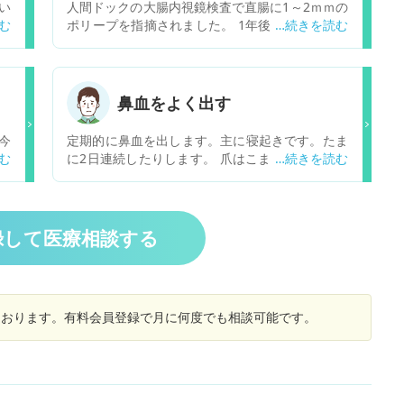
い
人間ドックの大腸内視鏡検査で直腸に1～2ｍｍの
ま
ポリープを指摘されました。 1年後の再検査で様
子見との説明でした。 母親を大腸がんで亡くして
います。 大きさに関わらず切除して欲しいのです
が、クリニックによっては切除してもらえるので
しょうか？ また食生活や生活習慣で気を付けるこ
鼻血をよく出す
とはありますか？
今
定期的に鼻血を出します。主に寝起きです。たま
ー
に2日連続したりします。 爪はこまめに切ってお
っ
り、鼻を触る事はありません。良くあることでし
)
ょうか？
た
く
録して医療相談する
。
コ
し
後
しております。有料会員登録で月に何度でも相談可能です。
に
私
か