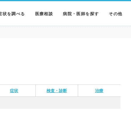
症状を調べる
医療相談
病院・医師を探す
その他
調べる
病院を探す
MNニュー
調べる
医師を探す
NEWS & 
調べる
症状
検査・診断
治療