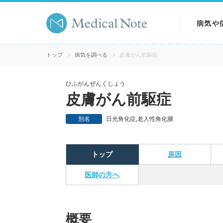
病気や
病気を
トップ
病気を調べる
皮膚がん前駆症
症状を
ひふがんぜんくしょう
皮膚がん前駆症
検査を
別名
日光角化症,老人性角化腫
トップ
原因
医師の方へ
概要