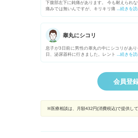
下腹部左下に鈍痛があります。 今も耐えられな
痛みでは無いんですが、キリキリ痛みが続いて
す。 何が原因でしょうか。
睾丸にシコリ
息子が3日前に男性の睾丸の中にシコリがあり
日、泌尿器科に行きました。レントゲン、エコ
はなく尿検査はありました。後は先生が手で触
ての診察でした。潜血反応±、白血球が+(尿一般
と書いてありました。息子が先生から説明され
のが精子を作る横に2つシコリがある(1個は良
会員登
男性にあるが2個は珍しい)炎症をおこしている
と言われたそうです。１週間後に病院受診。エ
ーがあるそうです。尿の菌は何か原因を調べま
ょう。と言われたそうです。薬を１週間毎朝食
※医療相談は、月額432円(消費税込)で提供
に飲むようにもらいました。治らないと不妊症
なりやすいとも言われたそうです。ガンが親の
は心配になりました。ガンの事は何も言われな
ったそうですが可能性はありますでしょうか？