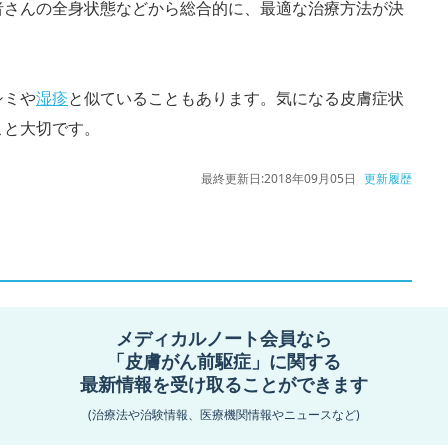
者さんの全身状態などから総合的に、最適な治療方法が決
シミや
湿疹
と似ていることもあります。気になる皮膚症状
こと大切です。
最終更新日:
2018年09月05日
更新履歴
役立つ医師向けウェビナーを定期配信しています。
メディカルノート会員なら
「皮膚がん前駆症」に関する
ださい。
最新情報を受け取ることができます
(治療法や治験情報、医療機関情報やニュースなど)
集中