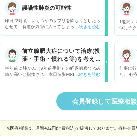
誤嚥性肺炎の可能性
昨日22時頃、いくつかのサプリを飲もうとしたら
1週間く
むせて、食道か気管に入ってしまったようです。
側にチク
それ以降、首の付け根辺りに違和感があり、胸が
なりまし
少しかゆい感じがします。咳は出ますが出したい
をした
と思うレベルではないので基本咳はしていませ
す。 同
前立腺肥大症について治療(投
ん。あとは気のせいかもしれませんが、顔がほて
です。お
る気がします。全体的に症状の強さに変化はあり
薬・手術・慣れる等)を考えの
ような苦
ません。またその他の症状はありません。 様子を
苦しく
アドバイスを下さい。
半年前に肺がん（9年前手術）の経過観察でPSA
仕事に行
見ていますが改善しないのでとても不安です。誤
元々、機
値が高いと指摘され、本日造影MRIを撮影しまし
た。 心
嚥性肺炎の可能性はありますか？受診した方がい
あるため
た。がんに関しては問題ありませんでしたが、画
ません。
いのでしょうか。
や腹痛は
像で前立腺肥大（約5cm）を指摘されました。が
す。 今
ですが、
ん専門の大病院のため、詳細は泌尿器科へ紹介状
ラや悲し
症状が出
を出すとの説明を受けました。 「前立腺肥大症」
いるよう
会員登録して医療相
あまりな
という言葉は聞いたことはありましたが、深く考
など様々
まにはあ
えたことはなく、少し調べると「前立腺が卵ほど
関係です
3ヶ月前
に大きくなり、尿の勢いが弱くなる・頻尿にな
てくれず
す。その
る」とありました。今日の医師の話では、「尿の
た。 再
だけ筋肉
※医療相談は、月額432円(消費税込)で提供しております。有料会
出が悪くなれば治療を検討」「頻尿はあまり関係
身ともに
の症状と
ない」「投薬は一時的な対処で、根治には腹腔鏡
す。 ち