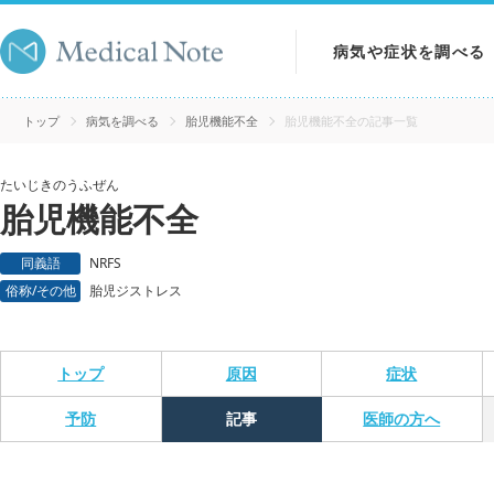
病気や症状を調べる
病気を調べる
トップ
病気を調べる
胎児機能不全
胎児機能不全の記事一覧
症状を調べる
たいじきのうふぜん
胎児機能不全
検査を調べる
同義語
NRFS
俗称/その他
胎児ジストレス
トップ
原因
症状
予防
記事
医師の方へ