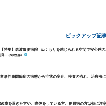
術後いつ
手術」「大きくなるかは人それぞれ」とのことで
暇を取っ
かけでま
した。 私は還暦を過ぎ、実際に尿の勢いが弱く、
りません
月以上経
夜間も1〜2時間おきにトイレに行きます。ただ
か。
かと思う
し、加齢により排尿機能や体力が衰えるのは自然
っている
なことと考え、ある程度は受け入れてきました。
ます。見
老眼なら眼鏡を新調すれば済みますが、前立腺の
くなった
腹腔鏡手術は身体的にも経済的にも負担が大き
はするし
ピックアップ記
く、できれば避けたいと感じています。次回は来
で、その
年2月に再診予定（画像検査なし）です。 AIに相
らい、ひ
談したところ、以下の回答が得られました。 ・軽
いう経緯
【特集】筑波胃腸病院 - ぬくもりを感じられる空間で安心感
症なら経過観察＋薬物療法 ・生活に強い支障があ
なってい
消...
れば手術 ・手術後は改善が見込めるが、加齢に伴
(医師監修)
感で考え
い再肥大の可能性もある ・治療方針は「生活の質
に癒着し
をどの程度改善したいか」で決めるのが現実的 私
のでしょ
としては、命に直結しない限り、治療負担や予後
症候群の
の不確実さを考えると手術は避けたい気持ちで
どのくら
変形性膝関節症の病態から症状の変化、検査の流れ、治療法に
す。今後の生活において、どのような考え方や対
診した方
応が望ましいか、アドバイスをいただければ幸い
いいのか
です。
50歳を過ぎた方や、喫煙をしている方、糖尿病の方は特に注