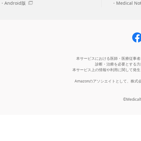
Android版
Medical N
本サービスにおける医師・医療従事者
診断・治療を必要とする方
本サービス上の情報や利用に関して発生
Amazonのアソシエイトとして、株
©MedicalNo