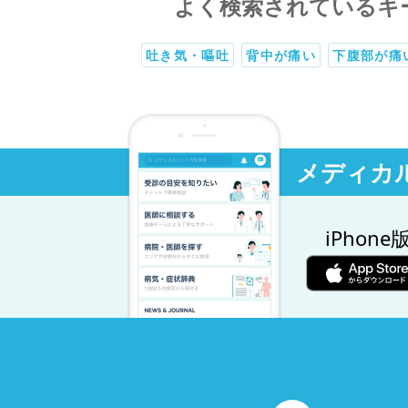
よく検索されているキ
吐き気・嘔吐
背中が痛い
下腹部が痛
メディカ
iPhone