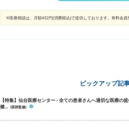
思うので仕方ないのですが、腎臓がんの手術で透
今は膀胱の状態が良くないし、別の病院で肺がん
るのであ
析になる可能性はかなり高いのでしょうか。現在
での通院もあるので、私としては手術して欲しい
けないと
の母の腎機能はクレアチニンが2.1です。腎臓が
と思ってるのですが？放射線治療がベストなんで
月初めに
※医療相談は、月額432円(消費税込)で提供しております。有料会
んのサイズは右の腎臓に4cmほどと言われていま
しょうか？回答よろしくお願いします。(補足です
分も同席
す。よろしくお願いします。
が、肺がんは今は強い抗がん剤は使えない状態
めての事
で、緩和ケア1歩手前状態だそうです。月に一、
早く手術
二回変化を診るためにレントゲン撮影しに行くく
の機関で
らいになってます。)
しいでし
ますでし
ピックアップ記
【特集】仙台医療センター - 全ての患者さんへ適切な医療の提
健...
(医師監修)