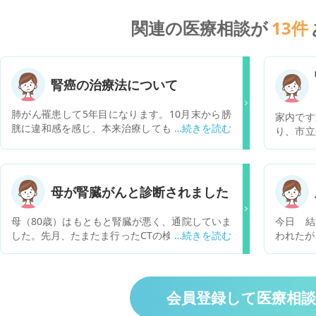
関連の医療相談が
13
件
腎癌の治療法について
肺がん罹患して5年目になります。10月末から膀
家内です
胱に違和感を感じ、本来治療してもらってる病院
り、市立
には泌尿器科が無いため、違う総合病院の泌尿器
に腫瘍が
科を受診しました。 わたしが肺がんがあると分か
MRI、
ると転移の可能性を探るためCT検査をしました。
の説明が
結果、腎臓と後腹膜リンパ節に転移がわかりまし
しないも
母が腎臓がんと診断されました
た。膀胱の違和感はまだ検査してないので分かり
腎臓を全
ませんが、多分間質性膀胱炎じゃないかと疑って
に手術日
母（80歳）はもともと腎臓が悪く、通院していま
今日 結
ます。 泌尿器科の先生は最初は腎癌には手術しか
臓の腫瘍
した。先月、たまたま行ったCTの検査で腎臓がん
われたが
ない、と言ってたのですが、途中から、放射線だ
された形
がみつかり、手術しなければならないと言われて
な、放射線がいい、と言い始めました。 自分なり
に急な展
います。しかし。腎機能がもともと悪いため、手
にネット検索したら腎癌には手術が標準治療とあ
ほど重大
術で腎臓をとることで、さらに腎臓機能が悪くな
りました。放射線治療はあまり効果が無いと書い
ニオンを
り、最悪透析になる可能性もあると言われ本人は
会員登録して医療相
てありました。腎癌ですが、わたしは症状はまだ
いうこと
かなり落ち込んでいます。手術はするしかないと
感じていません。 放射線治療は時間がかかるし、
ないこと