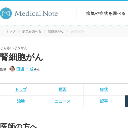
病気や症状を調べる
病気を調べる
トップ
病気を調べる
腎細胞がん
医師の方へ
症状を調べる
じんさいぼうがん
腎細胞がん
検査を調べる
田邉 一成
監修：
先生
トップ
原因
症状
治験
ニュース
記事
医師の方へ