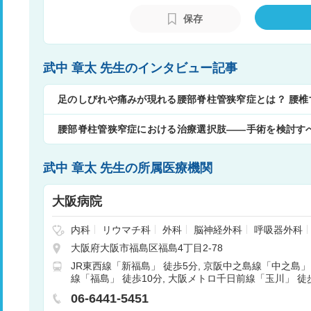
保存
武中 章太 先生のインタビュー記事
足のしびれや痛みが現れる腰部脊柱管狭窄症とは？ 腰椎
腰部脊柱管狭窄症における治療選択肢――手術を検討す
武中 章太 先生の所属医療機関
大阪病院
内科
リウマチ科
外科
脳神経外科
呼吸器外科
内科
心臓血管外科
小児科
整形外科
形成外科
大阪府大阪市福島区福島4丁目2-78
産婦人科
眼科
耳鼻咽喉科
リハビリテーショ
JR東西線「新福島」 徒歩5分
京阪中之島線「中之島」
腔外科
麻酔科
乳腺外科
呼吸器内科
循環器内
線「福島」 徒歩10分
大阪メトロ千日前線「玉川」 徒歩
尿病内科
内分泌内科
脳神経内科
肝胆膵外科
診断科
放射線治療科
頭頸部外科
精神神経科
06-6441-5451