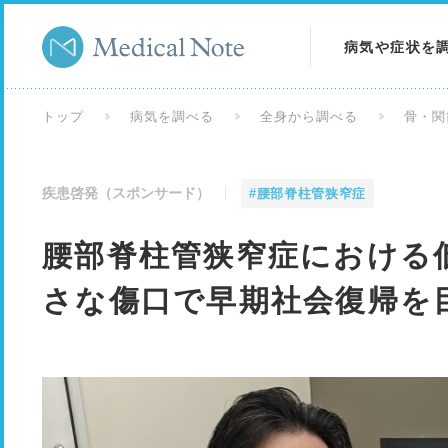
病気や症状を
病気を調べる
トップ
病気を調べる
全身から調べる
骨・関
症状を調べる
疾患啓発（スポンサード）
#腰部脊柱管狭窄症
検査を調べる
腰部脊柱管狭窄症における
さな傷口で早期社会復帰を