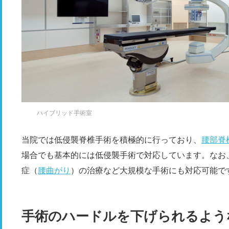
ハイブリッド手術室
当院では低侵襲脊椎手術を積極的に行っており、
腰部脊
場合でも基本的には低侵襲手術で対応しています。なお
症（
腰曲がり
）の治療など大規模な手術にも対応可能で
手術のハードルを下げられるよう