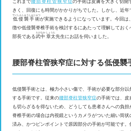
これまで
腰部脊柱管狭窄症
の手術は皮膚を大きく切開
きく、回復にも時間がかかりがちでした。しかし、近年
ていしんしゅうしゅじゅつ
低侵襲手術
が実施できるようになっています。今回は
徴や低侵襲脊椎手術を検討するにあたって理解しておくべ
たけなか しょうた
部長である
武中 章太
先生にお話を伺いました。
腰部脊柱管狭窄症に対する低侵襲
低侵襲手術とは、極力小さい傷で、手術が必要な部分以
する手術です。従来の
腰部脊柱管狭窄症
の手術では、皮
も切らざるを得ないため、どうしても患者さんへの負担
脊椎手術の場合は内視鏡というカメラがついた細い筒状
済み、かつピンポイントで原因部分の手術が可能です。