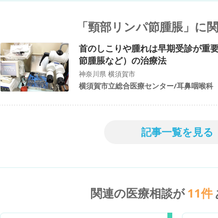
「頸部リンパ節腫脹」に
首のしこりや腫れは早期受診が重
節腫脹など）の治療法
神奈川県 横須賀市
横須賀市立総合医療センター/耳鼻咽喉科
記事一覧を見る
関連の医療相談が
11
件