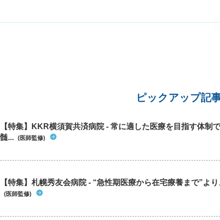
でした。
を受診するべきでしょうか。上司に体調不良を説
あればネ
明したく、病名がハッキリとわかるとありがたい
ます。大
です。 現在は頭痛薬、胃薬、抗生物質を服用して
時間が経
います。
院で診て
ピックアップ記
【特集】KKR横須賀共済病院 - 常に適した医療を目指す体制
髄...
(医師監修)
【特集】札幌秀友会病院 - “急性期医療から在宅療養まで”よりよ
(医師監修)