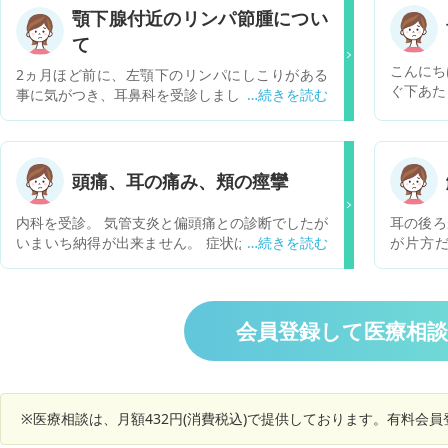
顎下腺付近のリンパ節腫につい
て
こんにち
2ヵ月ほど前に、左顎下のリンパにしこりがある
ぐ下あた
事に気がつき、耳鼻科を受診しました。 血液検査
というか
と超音波の検査をしましたが、 顎下腺付近のリン
はなく、
パ節の腫脹と言われ、大きさは３、４センチ程度
あるよう
と言われ、右側のリンパ節にも1.５センチ程度の
に行き見
リンパ節の腫脹が3個4個程度見られるが、血液検
頭痛、耳の痛み、頬の痙攣
そのしこ
査の結果がそんなに悪くないから、気にしなくて
いるとい
良いと診断を受けました。 右脇腹から、背中にか
内科を受診。 気管支炎と偏頭痛との診断でしたが
耳の後ろ
のですが
けて痛みが出ている事も話しましたが、なにか体
いまいち納得が出来ません。 症状は1週間以上続
が片方
るかもし
に異常があれば必ず血液検査に反応するから何も
く頭痛と微熱と鼻水。 喉の痛みはありません。
た。おそ
が少し小
心配いらないと言われたのですが、 このままにし
頭痛は寝れない程は酷い日もあります。 ここ数日
も無く押
は治りま
ておいても良いのでしょうか？ 他の症状として
は耳の下、首、顎の下などそれら周辺に痛みがあ
治療中の
は、夕方になると微熱が出る、倦怠感、肩こり、
ります。ハッキリと自分でも場所がわからないの
会員登録して医療相
しょうか
不眠です。
ですが違和感というか痛みがあります。腫れてる
も腫れた
ように感じますが見てみても触っても腫れは確認
なみにし
出来ません。中耳炎は経験済ですが痛み方が違い
っている
ます。耳鳴りは一日に一回くらい。しっかり聞こ
結果をも
※医療相談は、月額432円(消費税込)で提供しております。有料会
えています。 また、一日で数回、右頬ら辺が痙攣
ントゲン
することがあり、それも気になります。 私は何科