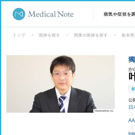
病気や症状を
病気を調べる
トップ
医師を探す
関東の医師を探す
栃木県
症状を調べる
獨
検査を調べる
か
公
日
AA
In