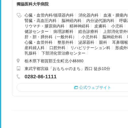
獨協医科大学病院
心臓・血管内科/循環器内科
消化器内科
血液・腫瘍内
腎臓・高血圧内科
脳神経内科
内分泌代謝内科
呼吸
リウマチ・膠原病内科
精神神経科
皮膚科
小児科
健診センター
病理診断科
総合診療科
上部消化管外
肝・胆・膵外科（一般外科）
小児外科
脳神経外科
心臓・血管外科
整形外科
泌尿器科
眼科
耳鼻咽喉
産科婦人科
口腔外科
リハビリテーション科
形成外
乳腺科
下部消化管治療センター
栃木県下都賀郡壬生町北小林880
東武宇都宮線「おもちゃのまち」西口 徒歩10分
0282-86-1111
公式ウェブサイト