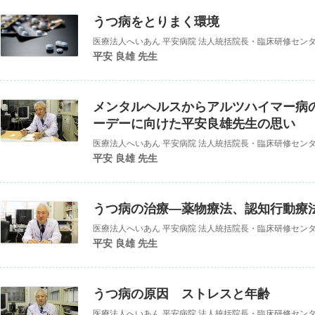
うつ病をとりまく環境
平安 良雄 先生
メンタルヘルスからアルツハイマー病
ーデーに向けた平安良雄先生の思い
平安 良雄 先生
うつ病の治療―薬物療法、認知行動療
平安 良雄 先生
うつ病の原因 ストレスと年齢