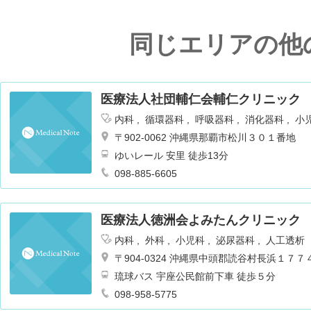
同じエリアの他
医療法人社団輔仁会輔仁クリニック
内科
循環器科
呼吸器科
消化器科
小
外科
〒902-0062 沖縄県那覇市松川３０１番地
ゆいレール 安里 徒歩13分
098-885-6605
医療法人徳洲会よみたんクリニック
内科
外科
小児科
泌尿器科
人工透析
〒904-0324 沖縄県中頭郡読谷村長浜１７７
琉球バス 宇座公民館前下車 徒歩５分
098-958-5775