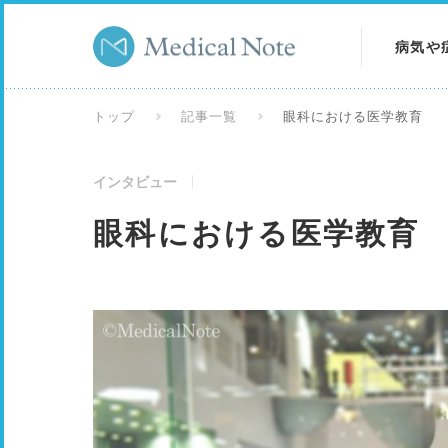
病気や
病気を
トップ
記事一覧
眼科における医学教育
症状を
インタビュー
検査を
眼科における医学教育