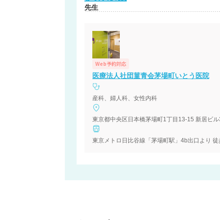
先生
Web予約対応
医療法人社団菫青会茅場町いとう医院
産科、婦人科、女性内科
東京都中央区日本橋茅場町1丁目13-15 新居ビル
東京メトロ日比谷線「茅場町駅」4b出口より 徒