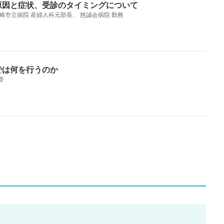
原因と症状、受診のタイミングについて
崎市立病院 産婦人科元部長、 慈誠会病院 勤務
では何を行うのか
授