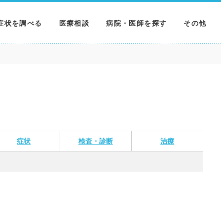
症状を調べる
医療相談
病院・医師を探す
その他
調べる
病院を探す
MNニュー
調べる
医師を探す
NEWS & 
調べる
症状
検査・診断
治療