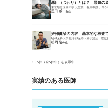
悪阻（つわり）とは？ 悪阻の
東京慈恵医科大学 元教授・客員教授 、茅ケ
恩田 威一
先生
妊婦健診の内容 基本的な検査
昭和医科大学 医学部産婦人科学講座 准教
松岡 隆
先生
1 - 5件（全5件中）を表示中
実績のある医師