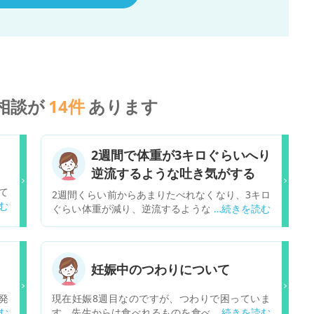
相談が
14
件
あります
2週間で体重が3キロぐらいへり
逆流するような吐き気がする
て
2週間くらい前からあまりたべれなくなり、3キロ
欲
ぐらい体重が減り、逆流するような吐き気がしま
す。回転するようなめまいもし、どんなけ寝ても
体はだるく寝たりません。あと物忘れがひどくて
なんのご飯食べたかとかすぐ思い出せなくなって
なにもかも無関心です。最近不安定ですぐ涙が出
妊娠中のつわりについて
てきたり、ばくはつしてしまったりもし、不安に
なります。何科を受診すればよいとおもいます
発
現在妊娠8週目なのですが、つわりで困っていま
か？
と
す。先生からは食べれるものを食べてれば大丈夫