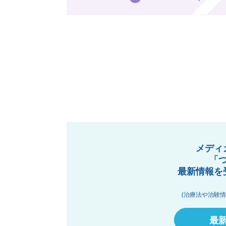
メディ
「
最新情報を
(治療法や治験
最