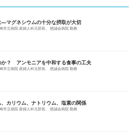
は―マグネシウムの十分な摂取が大切
崎市立病院 産婦人科元部長、 慈誠会病院 勤務
のか？ アンモニアを中和する食事の工夫
崎市立病院 産婦人科元部長、 慈誠会病院 勤務
ム、カリウム、ナトリウム、塩素の関係
崎市立病院 産婦人科元部長、 慈誠会病院 勤務