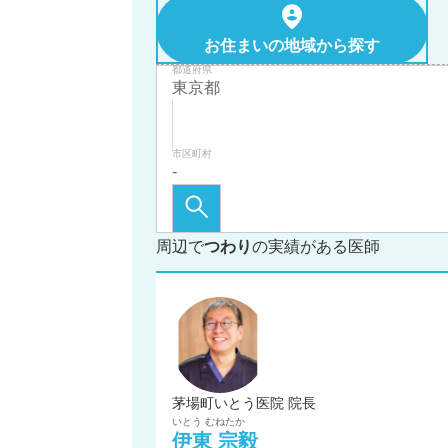
お住まいの地域から探す
都道府県
市区町村
周辺で
つわり
の実績がある医師
茅場町いとう医院 院長
いとう
むねたか
伊東
宗毅