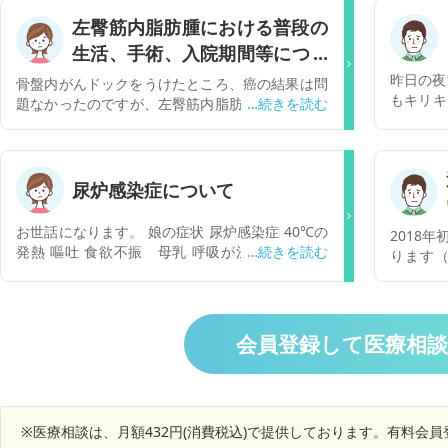
左臀筋内脂肪腫における普段の
生活、手術、入院期間等につい
て。
昨日の夜
骨盤内がんドックをうけたところ、癌の結果は問
もキリキ
題なかったのですが、左臀筋内脂肪腫疑いと結果
り全く眠
が出ました。「左腸骨の外側、臀筋内に脂肪と等
りません
信号の腫瘤あり。脂肪腫と思われます。サイズは
ます。 
大きいが脂肪以外の軟部組織など脂肪肉腫を積極
しょうか
的に疑う所見は指摘できず。」画像を見るとかな
尿炉感染症について
でしょう
り大きいようで、半年前くらいから時々ある下腹
部、子宮周辺の痛みの原因はこれだとわかり早く
お世話になります。 娘の症状 尿炉感染症 40℃の
2018
手術をしたいと思っていますが、なかなか病院の
発熱 嘔吐 食欲不振 母乳 呼吸が浅い ぐったり
ります
予約が取れず、まして緊急性もないようでこのご
このような症状で入院して6日目です 先日、入院
症）。
時世では手術するのも先になりそうです。サイズ
時の血液検査で細菌が血液にいるため退院が伸び
痛）、
は１０ｃｍ以上はありそうな感じです。①一般
ました。 点滴での抗生物質で熱は下がっているの
り）など
的に手術、入院期間、等はどのくらいか例などあ
で、このまま継続で治療をするようです。 質問1
こともあ
会員登録して医療相
りますでしょうか。②また普通に生活で破れた
血液に細菌がいると障害が残ったりするのか？別
痛みが強
り問題はないのでしょうか。③体力維持、ダイ
の病気になるのか？ 質問2 尿炉感染症の再発はど
出たりも
エット目的でストレッチ、筋トレ水泳等を行って
のくらいなのか？ 今回はオムツかぶれによるもの
（感じ
いますが問題はありますでしょうか。
のようでした。 質問3 腎臓の入り口が開きぎみと
り、何ら
言われましたが、治るものでしょうか？ 質問4 娘
※医療相談は、月額432円(消費税込)で提供しております。有料会
は一旦は