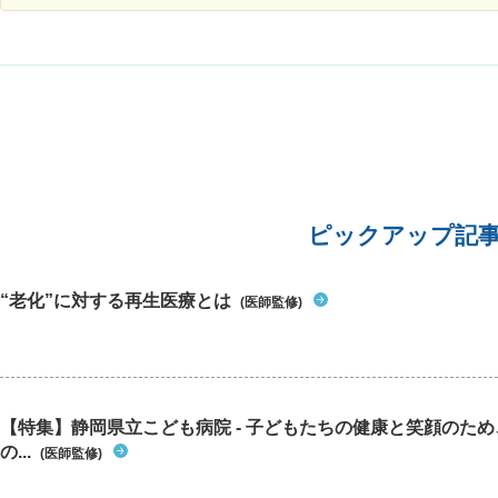
がいまどんな痛みを感じているか知りたいので、
（2～3
尿炉感染症でどういった体の不調になるか教えて
秘気味で
下さい。 質問5 尿炉感染症は、完治するものでし
痢はあり
ょうか？ 質問が多く申し訳ありませんがよろしく
体重の減
お願い致します。
大学病院
年1月に
査、20
純レント
問題あり
期健診で
問題あり
ピックアップ記
院での診
半弱服薬
改善はな
“老化”に対する再生医療とは
(医師監修)
で、診療
査はすべ
善が見ら
感じで、
感も強い
【特集】静岡県立こども病院 - 子どもたちの健康と笑顔のた
ような状
の...
ょうか
(医師監修)
は、主治
が（こ