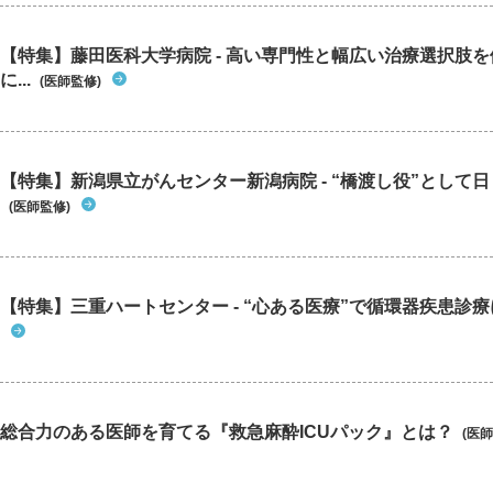
で）、近
受診と並
【特集】藤田医科大学病院 - 高い専門性と幅広い治療選択肢
みに、診
に...
(医師監修)
学病院よ
【特集】新潟県立がんセンター新潟病院 - “橋渡し役”として日々
(医師監修)
【特集】三重ハートセンター - “心ある医療”で循環器疾患診
総合力のある医師を育てる『救急麻酔ICUパック』とは？
(医師