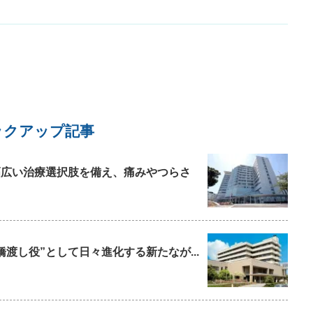
秘気味ですが、便通は一日1回普通便であり、下
し
痢はありません。発熱はなく、食欲も変わらず、
く
体重の減少もありません。治療は2019年1月から
大学病院の消化器内科で受けており、この間2019
年1月に大腸内視鏡検査、同年8月に腹部CT検
査、2020年2月に胃部内視鏡検査、血液検査や単
純レントゲン撮影は複数回受けましたが、すべて
問題ありませんでした。また、2019年7月には定
期健診で腹部超音波検査を受けましたが、これも
問題ありませんでした。 各種検査を通じて大学病
ックアップ記事
院での診断は過敏性腸症候群ということで、1年
半弱服薬治療を続けてきましたが、症状に大きな
改善はなく、消化器内科的治療には限界があるの
と幅広い治療選択肢を備え、痛みやつらさ
で、診療内科での受診を薦められております。 検
査はすべて問題ないということですが、症状に改
善が見られず、精神的にもやや追い込まれている
感じで、本当に過敏性腸症候群なのかという不安
感も強いです。ご説明が長くなりましたが、この
橋渡し役”として日々進化する新たなが...
ような状況の中で診療内科に頼っても大丈夫でし
ょうか？また、大学病院の消化器内科での治療
は、主治医の先生の転勤に伴い終わっております
が（これまでと同じ治療方法しかないとのこと
で）、近くの消化器内科のクリニックで診療内科