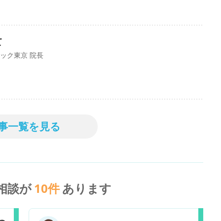
て
ック東京 院長
事一覧を見る
相談が
10
件
あります