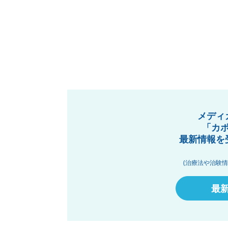
メディ
「カ
最新情報を
(治療法や治験
最