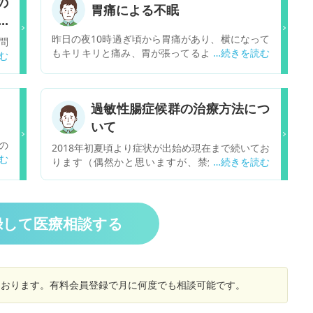
の
胃痛による不眠
い
昨日の夜10時過ぎ頃から胃痛があり、横になって
問
もキリキリと痛み、胃が張ってるような感じがあ
果
り全く眠ることができません。吐き気は今の所あ
等
りません。 今年逆流性食道炎や胃腸炎になってい
は
ます。 朝になったら病院に行ってみた方がいいで
極
過敏性腸症候群の治療方法につ
しょうか？ それとももう少し様子を見た方がいい
な
でしょうか？
いて
腹
く
の
2018年初夏頃より症状が出始め現在まで続いてお
の
り
ります（偶然かと思いますが、禁煙してから発
ご
院
症）。症状は下腹部痛（お腹が詰まるような鈍
ズ
び
痛）、腹部の不快感（しぶり腹／ガスによる張
般
の
り）などですが、最近は空腹時に胸やけを感じる
あ
1
こともあります。痛みは激痛ではありませんが、
録して医療相談する
た
別
痛みが強い時には目の奥がジーンとしたり、涙が
イ
ど
出たりもします。症状は睡眠中にはありませんが
て
の
（感じませんが）、起床してから徐々に強くな
と
り、何らかの症状が就寝まで1日続きます。食後
娘
しております。有料会員登録で月に何度でも相談可能です。
は一旦は症状が強くなる感じがあります。飲酒時
、
（2～3合程度週1回）には症状が軽快します。便
て