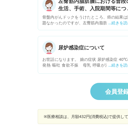
左臀筋内脂肪腫における普段
生活、手術、入院期間等につ
て。
骨盤内がんドックをうけたところ、癌の結果は
題なかったのですが、左臀筋内脂肪腫疑いと結
が出ました。「左腸骨の外側、臀筋内に脂肪と
信号の腫瘤あり。脂肪腫と思われます。サイズ
大きいが脂肪以外の軟部組織など脂肪肉腫を積
的に疑う所見は指摘できず。」画像を見るとか
尿炉感染症について
り大きいようで、半年前くらいから時々ある下
部、子宮周辺の痛みの原因はこれだとわかり早
お世話になります。 娘の症状 尿炉感染症 40℃
手術をしたいと思っていますが、なかなか病院
発熱 嘔吐 食欲不振 母乳 呼吸が浅い ぐった
予約が取れず、まして緊急性もないようでこの
このような症状で入院して6日目です 先日、入
時世では手術するのも先になりそうです。サイ
時の血液検査で細菌が血液にいるため退院が伸
は１０ｃｍ以上はありそうな感じです。①一
ました。 点滴での抗生物質で熱は下がっている
的に手術、入院期間、等はどのくらいか例など
で、このまま継続で治療をするようです。 質問
会員登
りますでしょうか。②また普通に生活で破れ
血液に細菌がいると障害が残ったりするのか？
り問題はないのでしょうか。③体力維持、ダ
の病気になるのか？ 質問2 尿炉感染症の再発は
エット目的でストレッチ、筋トレ水泳等を行っ
のくらいなのか？ 今回はオムツかぶれによるも
いますが問題はありますでしょうか。
のようでした。 質問3 腎臓の入り口が開きぎみ
言われましたが、治るものでしょうか？ 質問4 
※医療相談は、月額432円(消費税込)で提供
がいまどんな痛みを感じているか知りたいので
尿炉感染症でどういった体の不調になるか教え