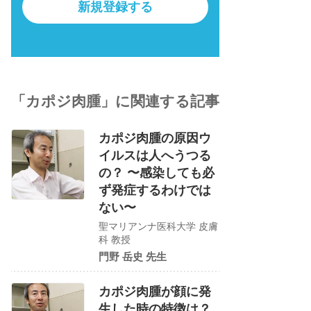
新規登録する
「カポジ肉腫」に関連する記事
カポジ肉腫の原因ウ
イルスは人へうつる
の？ 〜感染しても必
ず発症するわけでは
ない〜
聖マリアンナ医科大学 皮膚
科 教授
門野 岳史 先生
カポジ肉腫が顔に発
生した時の特徴は？