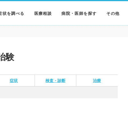
症状を調べる
医療相談
病院・医師を探す
その他
調べる
病院を探す
MNニュー
調べる
医師を探す
NEWS & 
治験
調べる
症状
検査・診断
治療