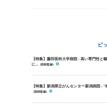
下さい。 質問5 尿炉感染症は、完治するもので
ょうか？ 質問が多く申し訳ありませんがよろし
お願い致します。
ピ
【特集】藤田医科大学病院 - 高い専門性
に...
(医師監修)
【特集】新潟県立がんセンター新潟病院 - “
(医師監修)