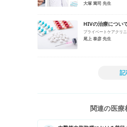
大塚 篤司 先生
HIVの治療につい
プライベートケアクリニ
尾上 泰彦 先生
記
関連の医療