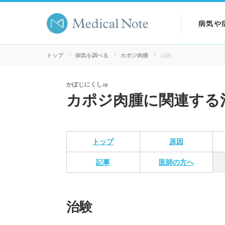
病気や
病気を
トップ
病気を調べる
カポジ肉腫
治験
症状を
かぽじにくしゅ
カポジ肉腫に関連する
検査を
トップ
原因
記事
医師の方へ
治験