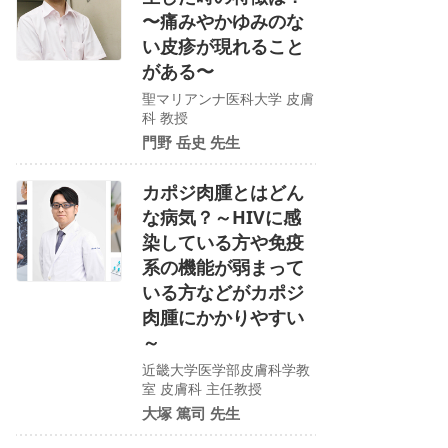
〜痛みやかゆみのな
い皮疹が現れること
がある〜
聖マリアンナ医科大学 皮膚
科 教授
門野 岳史 先生
カポジ肉腫とはどん
な病気？～HIVに感
染している方や免疫
系の機能が弱まって
いる方などがカポジ
肉腫にかかりやすい
～
近畿大学医学部皮膚科学教
室 皮膚科 主任教授
大塚 篤司 先生