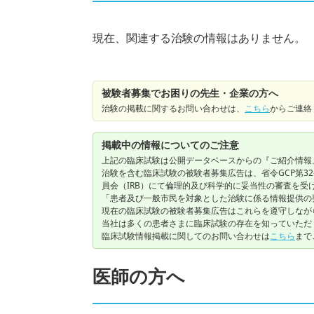
現在、関連する治験の情報はありません。
被験者募集でお困りの先生・企業の方へ
治験の掲載に関するお問い合わせは、
こちら
からご連絡
掲載中の情報についてのご注意
上記の臨床試験は公開データベースからの『ご紹介情報
治験を含む臨床試験の被験者募集広告は、省令GCP第3
員会（IRB）にて倫理的及び科学的に妥当性の審査を受
「患者及び一般市民を対象とした治験に係る情報提供の
現在の臨床試験の被験者募集広告はこれらを遵守しなが
当社は多くの患者さまに臨床試験の存在を知っていただ
臨床試験情報掲載に関してのお問い合わせは
こちら
まで
医師の方へ