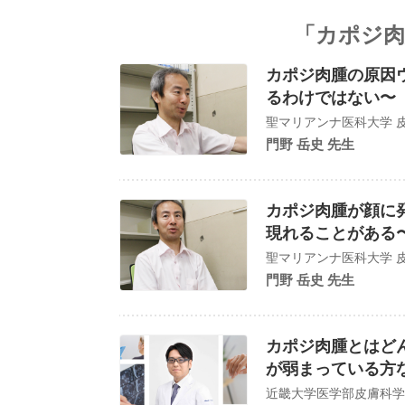
「カポジ肉
カポジ肉腫の原因
るわけではない〜
聖マリアンナ医科大学 皮
門野 岳史 先生
カポジ肉腫が顔に
現れることがある
聖マリアンナ医科大学 皮
門野 岳史 先生
カポジ肉腫とはど
が弱まっている方
近畿大学医学部皮膚科学