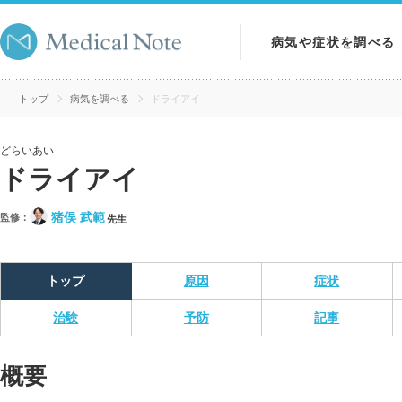
病気や症状を調べる
病気を調べる
トップ
病気を調べる
ドライアイ
症状を調べる
どらいあい
ドライアイ
検査を調べる
猪俣 武範
監修：
先生
トップ
原因
症状
治験
予防
記事
概要