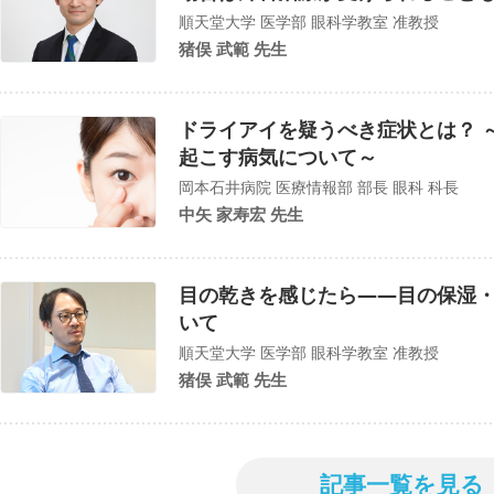
順天堂大学 医学部 眼科学教室 准教授
猪俣 武範 先生
ドライアイを疑うべき症状とは？ 
起こす病気について～
岡本石井病院 医療情報部 部長 眼科 科長
中矢 家寿宏 先生
目の乾きを感じたら——目の保湿
いて
順天堂大学 医学部 眼科学教室 准教授
猪俣 武範 先生
記事一覧を見る