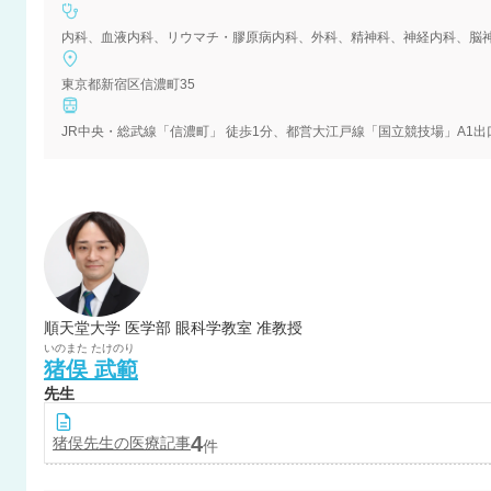
内科、血液内科、リウマチ・膠原病内科、外科、精神科、神経内科、脳
東京都新宿区信濃町35
JR中央・総武線「信濃町」 徒歩1分、都営大江戸線「国立競技場」A1出
順天堂大学 医学部 眼科学教室 准教授
いのまた
たけのり
猪俣
武範
先生
4
猪俣
先生の医療記事
件