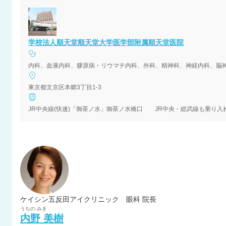
学校法人順天堂順天堂大学医学部附属順天堂医院
内科、血液内科、膠原病・リウマチ内科、外科、精神科、神経内科、脳
東京都文京区本郷3丁目1-3
JR中央線(快速)「御茶ノ水」御茶ノ水橋口 JR中央・総武線も乗り入
ケイシン五反田アイクリニック 眼科 院長
うちの
みき
内野
美樹