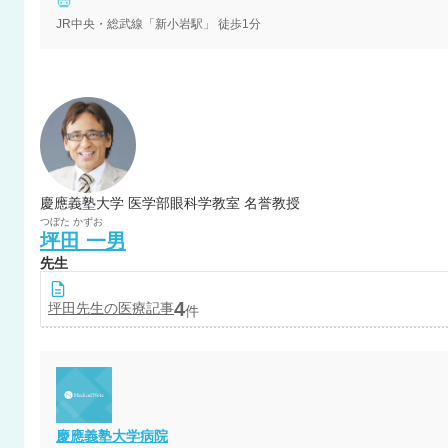
JR中央・総武線「新小岩駅」 徒歩1分
慶應義塾大学 医学部眼科学教室 名誉教授
つぼた
かずお
坪田
一男
先生
4
坪田
先生の医療記事
件
慶應義塾大学病院