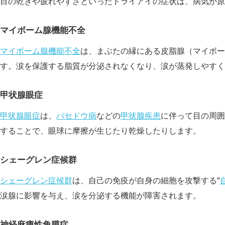
目の乾きや疲れやすさといったドライアイの症状は、病気が原
マイボーム腺機能不全
マイボーム腺機能不全
は、まぶたの縁にある皮脂腺（マイボー
す。涙を保護する脂質が分泌されなくなり、涙が蒸発しやすく
甲状腺眼症
甲状腺眼症
は、
バセドウ病
などの
甲状腺疾患
に伴って目の周囲
することで、眼球に摩擦が生じたり乾燥したりします。
シェーグレン症候群
シェーグレン症候群
は、自己の免疫が自身の細胞を攻撃する“
涙腺に影響を与え、涙を分泌する機能が障害されます。
神経麻痺性角膜症