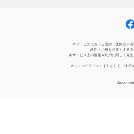
本サービスにおける医師・医療従事者
診断・治療を必要とする方
本サービス上の情報や利用に関して発生
Amazonのアソシエイトとして、株
©MedicalNo