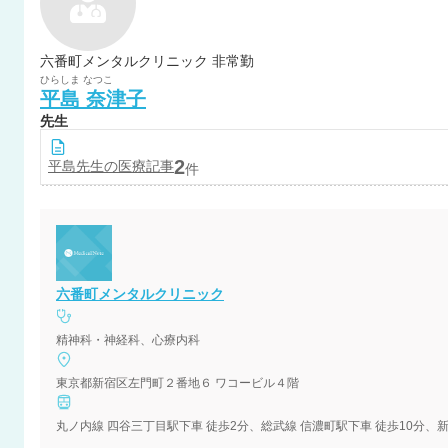
六番町メンタルクリニック 非常勤
ひらしま
なつこ
平島
奈津子
先生
2
平島
先生の医療記事
件
六番町メンタルクリニック
精神科・神経科、心療内科
東京都新宿区左門町２番地６ ワコービル４階
丸ノ内線 四谷三丁目駅下車 徒歩2分、総武線 信濃町駅下車 徒歩10分、新