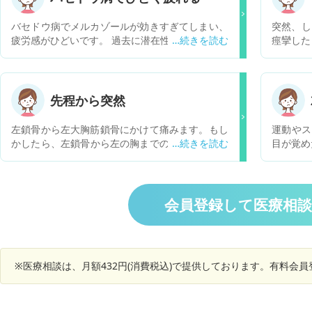
バセドウ病でメルカゾールが効きすぎてしまい、
突然、し
疲労感がひどいです。 過去に潜在性橋本病の診断
痙攣した
あり、6年前と3年前に無痛性甲状腺炎になりまし
はまだわ
た。 その後なんとか生活していましたが1年前に
ら「チッ
バセドウ病に。最初はヨウ化カリウム丸で治療。
くずっと
9月に悪化して、メルカゾールに変更。 10mg→
せん。 
先程から突然
7.5mgとなりましたが仕事で半年近く残業が多か
しまい、
ったせいか体調が悪く、10mgにしたところ今度
ない場合
左鎖骨から左大胸筋鎖骨にかけて痛みます。もし
運動やス
は薬が効きすぎて先日から7.5mgになりました。
かるし、
かしたら、左鎖骨から左の胸までの間かもしれな
目が覚め
現在数値は tsh 12.8 、ft4 0.76です。 あま
が永久に
いです… 急に痛みが出てきて、安静時も痛いで
段脈拍が
りにも体がだるいです。数値としてはひどくない
かないの
す。 痛みは痛い時と収まる時とありますがもう、
覚めは不
のかもしれませんが、起きた瞬間から体が疲れて
いし… 
2時間ほど痛いです。 食事も取れ、SPO2が97%
くのを待
いて、何をするのもしんどいです。 はじめて無痛
法はない
でした。 呼吸苦も無いです… 肩こりと腕の付け
が、パニ
会員登録して医療相
性甲状腺炎になった際も体感としてとにかく疲れ
根、肩甲骨がかなり凝っている感じはあります
あります
て動けず、数値が落ち着いてからも動けるように
が、関係あるのでしょうか？
不整脈持
なるまで数ヶ月かかりました。 体質なので仕方な
題はない
いのかと思いますが、どの程度で落ち着くのか、
散歩だけでもした方が等なにかあれば教えていた
※医療相談は、月額432円(消費税込)で提供しております。有料会
だけないでしょうか。 あまりの疲労感に参ってい
ます。 仕事は在宅でさせてもらっています。昨日
会社に行きました（片道徒歩と電車で40分）が移