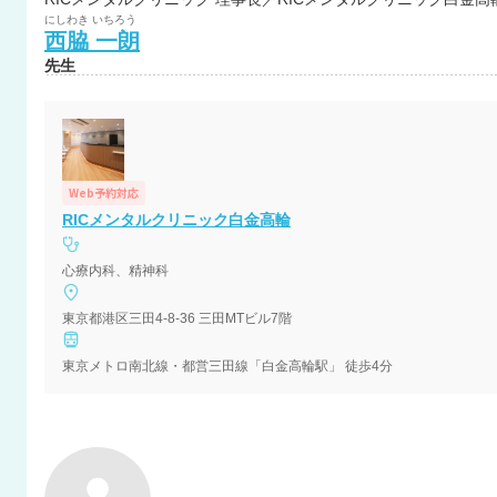
にしわき
いちろう
西脇
一朗
先生
Web予約対応
RICメンタルクリニック白金高輪
心療内科、精神科
東京都港区三田4-8-36 三田MTビル7階
東京メトロ南北線・都営三田線「白金高輪駅」 徒歩4分