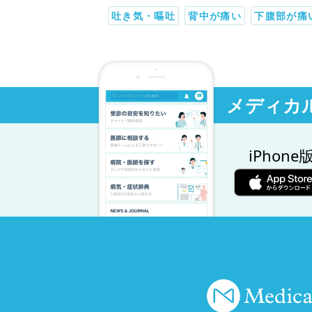
吐き気・嘔吐
背中が痛い
下腹部が痛
メディカ
iPhone