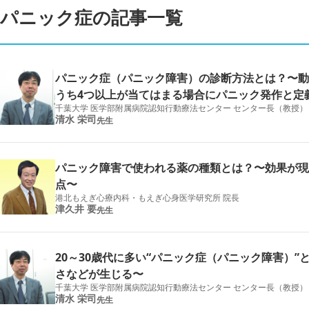
パニック症の記事一覧
パニック症（パニック障害）の診断方法とは？〜動
うち4つ以上が当てはまる場合にパニック発作と定
千葉大学 医学部附属病院認知行動療法センター センター長（教授）
清水 栄司
先生
パニック障害で使われる薬の種類とは？〜効果が現
点〜
港北もえぎ心療内科・もえぎ心身医学研究所 院長
津久井 要
先生
20～30歳代に多い“パニック症（パニック障害）
さなどが生じる〜
千葉大学 医学部附属病院認知行動療法センター センター長（教授）
清水 栄司
先生