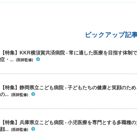
動だけで疲れすぎて体調が悪く、30分程度で帰宅
しました。 158cm46.5kgくらいだと調子がいい
のですが、今は何もせず食事を同じようにとって
いても44kgまで落ちています。 甲状腺の状態が
悪いと精神面に影響があり、パニック障害まで行
きませんが、電車や乗り物が苦手になったり、意
ピックアップ記
味もなく息苦しくなったりするので、早く落ち着
いてほしいなと思っています。 なにかありました
らぜひ教えてください。よろしくお願いいたしま
【特集】KKR横須賀共済病院 - 常に適した医療を目指す体制
す。
症・...
(医師監修)
【特集】静岡県立こども病院 - 子どもたちの健康と笑顔のた
の...
(医師監修)
【特集】兵庫県立こども病院 - 小児医療を専門とする多職種
顔...
(医師監修)