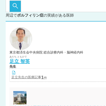
周辺で
ポルフィリン症
の実績がある医師
東京都済生会中央病院 総合診療内科・脳神経内科
あだち
ともひで
足立
智英
先生
1
足立
先生の医療記事
件