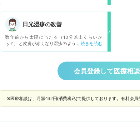
が一本入っていました。 調べると、ホクロだった
動きませ
りメラノーマだったり、他の臓器の病気だったり
ており、
と色々出てきて不安になっています。 中には、寝
っている
不足やホルモンバランスが崩れているときにもな
ましたが
日光湿疹の改善
ると書いてあるのもあったのですが、そういう場
た。
合もなったりするのでしょうか？ 今産後1ヶ月で
数年前から太陽に当たる（10分以上くらいか
す。 ちなみに出産前にはこの黒い線はなかったと
ら？）と皮膚が赤くなり湿疹のような症状が現れ
思います。
ることが増えてきました。 強いかゆみに襲われ、
処方されたステロイドで対処しています。 1年前
には薬（血圧系）と日光の相性との診断で一旦収
まったのですが、再度発生したため通院。 その際
会員登録して医療相
に現在の薬の一覧もお見せしましたが、汗による
影響との診断。 その後外出時にあきらかに日光の
当たっているところだけ皮膚が赤くなり湿疹のよ
うな症状が現れるため、今後の治療方針を相談し
※医療相談は、月額432円(消費税込)で提供しております。有料会
たくよろしくお願いいたします。